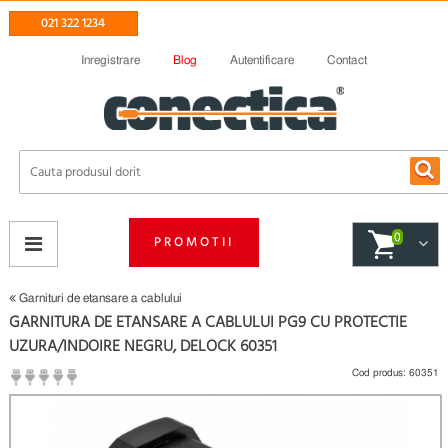
021 322 1234
Inregistrare
Blog
Autentificare
Contact
0
PROMOTII
Garnituri de etansare a cablului
GARNITURA DE ETANSARE A CABLULUI PG9 CU PROTECTIE
UZURA/INDOIRE NEGRU, DELOCK 60351
Cod produs:
60351
(
Fii primul care scrie un review