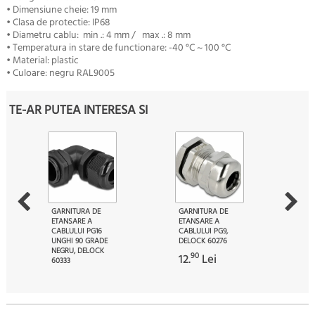
• Dimensiune cheie: 19 mm
• Clasa de protectie: IP68
• Diametru cablu: min .: 4 mm / max .: 8 mm
• Temperatura in stare de functionare: -40 °C ~ 100 °C
• Material: plastic
• Culoare: negru RAL9005
TE-AR PUTEA INTERESA SI
GARNITURA DE
GARNITURA DE
ETANSARE A
ETANSARE A
CABLULUI PG16
CABLULUI PG9,
UNGHI 90 GRADE
DELOCK 60276
NEGRU, DELOCK
90
12.
Lei
60333
39
27.
Lei