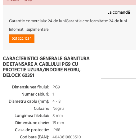
La comandă
Garantie comerciala:
24 de luni
Garantie conformitate:
24 de luni
Informatii suplimentare
021 322 1234
CARACTERISTICI GENERALE GARNITURA
DE ETANSARE A CABLULUI PG9 CU
PROTECTIE UZURA/INDOIRE NEGRU,
DELOCK 60351
Dimensiunea firului:
PG9
Numar cabluri:
1
Diametru cablu (mm):
4 - 8
Culoare:
Negru
Lungimea filetului:
8 mm
Dimensiune cheie:
19 mm
Clasa de protectie:
IP68
Cod bare (EAN):
4043619603510