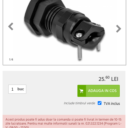
)
1
/4
60
25.
LEI
buc
Include timbrul verde
TVA inclus
Acest produs poate fi adus doar la comanda si poate fi livrat in termen de 10-15
zile lucratoare. Pentru mai multe informatii sunati la nr. 021.322.1234 (Program L-
V: 09.00 - 17.00).