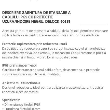
DESCRIERE GARNITURA DE ETANSARE A
CABLULUI PG9 CU PROTECTIE
UZURA/INDOIRE NEGRU, DELOCK 60351
Aceasta garnitura de etansare a cablului de la Delock permite o etansare
sigilata la carcasa pentru trecerea cablurilor si a tuburilor electrice.
Protectie suplimentara prin reducerea uzurii
Dispozitivul cu reducere a uzurii cu surub, fixeaza cablul si il protejeaza
de indoirea excesiva, de exemplu, la mecanism. Cablul ramane in pozitia
initiala chiar si in timpul vibratiilor si nu poate cadea.
IP68 praf si impermeabil
Garnitura de etansare a unui cablu ofera, de asemenea, o protectie
sporita impotriva murdariei si umiditatii.
Aplicatie multifunctionala
Designul robust este ideal pentru utilizarea in automatizare, industria
robotica si cea de masini.
Specificatiiz
• Dimensiunea firului: PG9
• Lungimea filetului: 8 mm