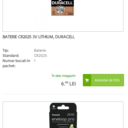
BATERIE CR2025 3V LITHIUM, DURACELL
Tip:
Baterie
Standard:
CR2025
Numar bucati in
1
pachet:
În stoc magazin
6.
40
LEI