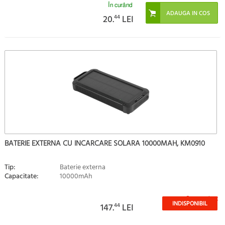
În curând
20.
44
LEI
BATERIE EXTERNA CU INCARCARE SOLARA 10000MAH, KM0910
Tip:
Baterie externa
Capacitate:
10000mAh
Stoc epuizat
INDISPONIBIL
147.
44
LEI