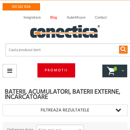
021 322 1234
Inregistrare
Blog
Autentificare
Contact
0
PROMOTII
BATERII, ACUMULATORI, BATERII EXTERNE,
INCARCATOARE
FILTREAZA REZULTATELE
Ordoneaza dupa: