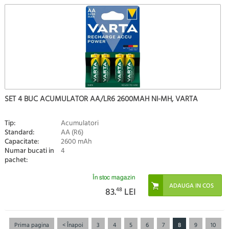
SET 4 BUC ACUMULATOR AA/LR6 2600MAH NI-MH, VARTA
Tip:
Acumulatori
Standard:
AA (R6)
Capacitate:
2600 mAh
Numar bucati in
4
pachet:
În stoc magazin
83.
48
LEI
Prima pagina
< Înapoi
3
4
5
6
7
8
9
10