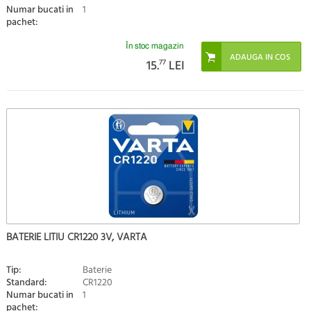
Numar bucati in
1
pachet:
În stoc magazin
15.
77
LEI
BATERIE LITIU CR1220 3V, VARTA
Tip:
Baterie
Standard:
CR1220
Numar bucati in
1
pachet: