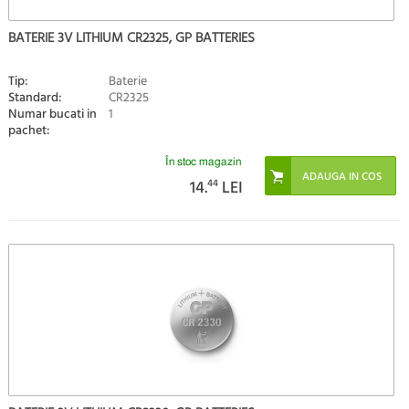
BATERIE 3V LITHIUM CR2325, GP BATTERIES
Tip:
Baterie
Standard:
CR2325
Numar bucati in
1
pachet:
În stoc magazin
14.
44
LEI