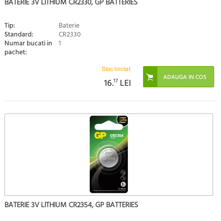
BATERIE 3V LITHIUM CR2330, GP BATTERIES
Tip:
Baterie
Standard:
CR2330
Numar bucati in
1
pachet:
Stoc limitat
16.
17
LEI
BATERIE 3V LITHIUM CR2354, GP BATTERIES