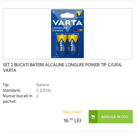
SET 2 BUCATI BATERII ALCALINE LONGLIFE POWER TIP C/LR14,
VARTA
Tip:
Baterie
Standard:
C (LR14)
Numar bucati in
2
pachet:
Stoc limitat
16.
50
LEI