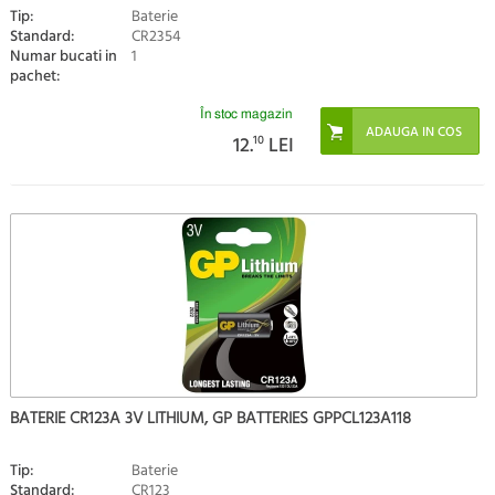
Tip:
Baterie
Standard:
CR2354
Numar bucati in
1
pachet:
În stoc magazin
12.
10
LEI
BATERIE CR123A 3V LITHIUM, GP BATTERIES GPPCL123A118
Tip:
Baterie
Standard:
CR123