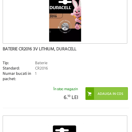
BATERIE CR2016 3V LITHIUM, DURACELL
Tip:
Baterie
Standard:
CR2016
Numar bucati in
1
pachet:
În stoc magazin
6.
10
LEI