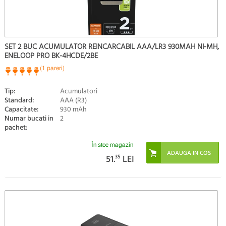
SET 2 BUC ACUMULATOR REINCARCABIL AAA/LR3 930MAH NI-MH,
ENELOOP PRO BK-4HCDE/2BE
(1 pareri)
Tip:
Acumulatori
Standard:
AAA (R3)
Capacitate:
930 mAh
Numar bucati in
2
pachet:
În stoc magazin
51.
35
LEI