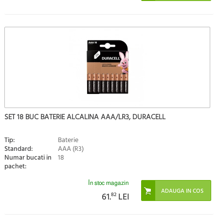
SET 18 BUC BATERIE ALCALINA AAA/LR3, DURACELL
Tip:
Baterie
Standard:
AAA (R3)
Numar bucati in
18
pachet:
În stoc magazin
61.
82
LEI