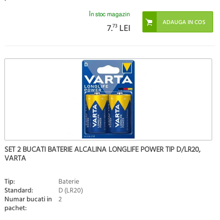
În stoc magazin
7.
73
LEI
SET 2 BUCATI BATERIE ALCALINA LONGLIFE POWER TIP D/LR20,
VARTA
Tip:
Baterie
Standard:
D (LR20)
Numar bucati in
2
pachet: