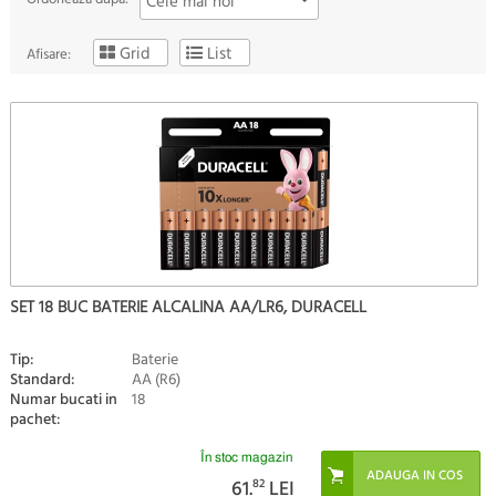
Cele mai noi
Grid
List
Afisare:
SET 18 BUC BATERIE ALCALINA AA/LR6, DURACELL
Tip:
Baterie
Standard:
AA (R6)
Numar bucati in
18
pachet:
În stoc magazin
61.
82
LEI