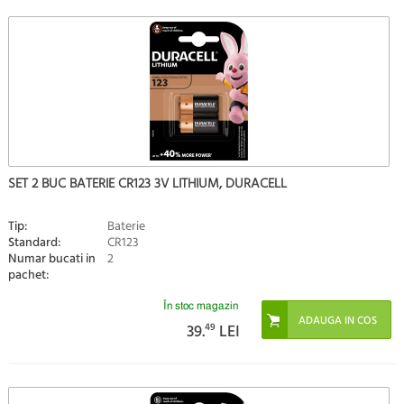
SET 2 BUC BATERIE CR123 3V LITHIUM, DURACELL
Tip:
Baterie
Standard:
CR123
Numar bucati in
2
pachet:
În stoc magazin
39.
49
LEI