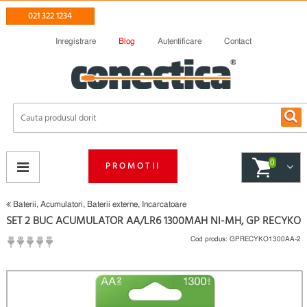
021 322 1234
Inregistrare
Blog
Autentificare
Contact
0
PROMOTII
Baterii, Acumulatori, Baterii externe, Incarcatoare
SET 2 BUC ACUMULATOR AA/LR6 1300MAH NI-MH, GP RECYKO
Cod produs:
GPRECYKO1300AA-2
(
Fii primul care scrie un review
)