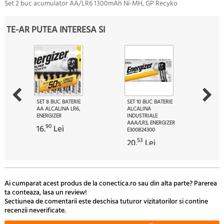
Set 2 buc acumulator AA/LR6 1300mAh Ni-MH, GP Recyko
TE-AR PUTEA INTERESA SI
SET 8 BUC BATERIE
SET 10 BUC BATERIE
AA ALCALINA LR6,
ALCALINA
ENERGIZER
INDUSTRIALE
AAA/LR3, ENERGIZER
90
16.
Lei
E300824300
53
20.
Lei
Ai cumparat acest produs de la conectica.ro sau din alta parte? Parerea
ta conteaza, lasa un review!
Sectiunea de comentarii este deschisa tuturor vizitatorilor si contine
recenzii neverificate.