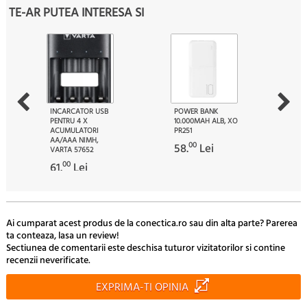
TE-AR PUTEA INTERESA SI
INCARCATOR USB
POWER BANK
PENTRU 4 X
10.000MAH ALB, XO
ACUMULATORI
PR251
AA/AAA NIMH,
00
58.
Lei
VARTA 57652
00
61.
Lei
Ai cumparat acest produs de la conectica.ro sau din alta parte? Parerea
ta conteaza, lasa un review!
Sectiunea de comentarii este deschisa tuturor vizitatorilor si contine
recenzii neverificate.
EXPRIMA-TI OPINIA