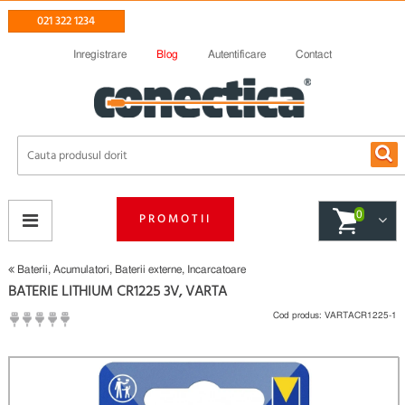
021 322 1234
Inregistrare
Blog
Autentificare
Contact
0
PROMOTII
Baterii, Acumulatori, Baterii externe, Incarcatoare
BATERIE LITHIUM CR1225 3V, VARTA
Cod produs:
VARTACR1225-1
(
Fii primul care scrie un review
)