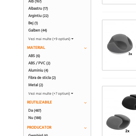
Alb
(167)
Albastru
(17)
Argintiu
(22)
Bej
(1)
Galben
(44)
Vezi mai multe (+9 optiuni)
MATERIAL
ABS
(6)
ABS / PVC
(2)
Aluminiu
(4)
Fibra de sticla
(2)
Metal
(2)
Vezi mai multe (+7 optiuni)
REUTILIZABILE
Da
(487)
Nu
(188)
PRODUCATOR
Gembird