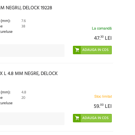
6MM NEGRU, DELOCK 19228
 (mm):
7.6
me
38
La comandă
cureluse
47.
30
LEI
 X L 4.8 MM NEGRE, DELOCK
 (mm):
4.8
Stoc limitat
me
20
cureluse
59.
00
LEI