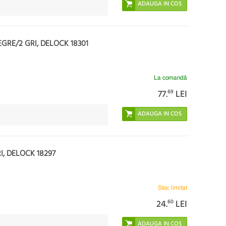
EGRE/2 GRI, DELOCK 18301
La comandă
77.
69
LEI
I, DELOCK 18297
Stoc limitat
24.
60
LEI