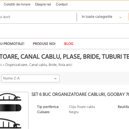
Conditii de livrare
Despre noi
Contact
CU PROMOTIILE!
PRODUSE NOI
BLOG
OARE, CANAL CABLU, PLASE, BRIDE, TUBURI
Organizatoare, Canal cablu, Bride, Rola arici
ii
»
Nume Z-A
SET 6 BUC ORGANIZATOARE CABLURI, GOOBAY 7
Tip periferica:
Clips fixare cablu
Reutili
Culoare:
Negru