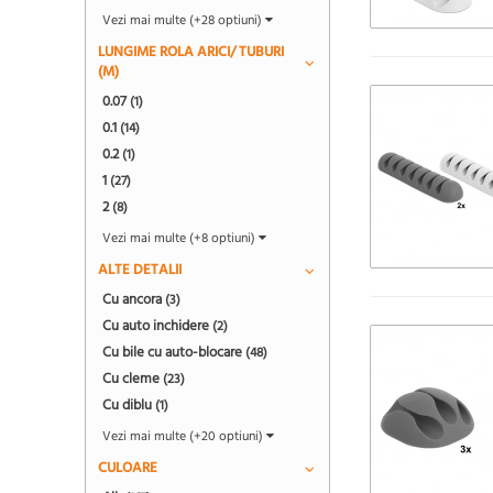
Vezi mai multe (+28 optiuni)
LUNGIME ROLA ARICI/ TUBURI
(M)
0.07
(1)
0.1
(14)
0.2
(1)
1
(27)
2
(8)
Vezi mai multe (+8 optiuni)
ALTE DETALII
Cu ancora
(3)
Cu auto inchidere
(2)
Cu bile cu auto-blocare
(48)
Cu cleme
(23)
Cu diblu
(1)
Vezi mai multe (+20 optiuni)
CULOARE