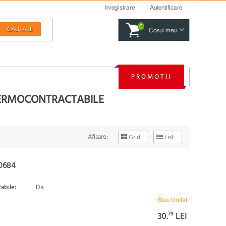
Inregistrare
Autentificare
0
Cosul meu
PROMOTII
 TERMOCONTRACTABILE
Afisare:
Grid
List
0684
zabile:
Da
Stoc limitat
30.
79
LEI