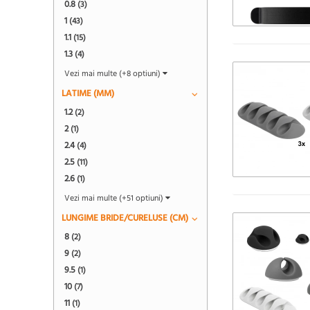
0.8
(3)
1
(43)
1.1
(15)
1.3
(4)
Vezi mai multe (+8 optiuni)
LATIME (MM)
1.2
(2)
2
(1)
2.4
(4)
2.5
(11)
2.6
(1)
Vezi mai multe (+51 optiuni)
LUNGIME BRIDE/CURELUSE (CM)
8
(2)
9
(2)
9.5
(1)
10
(7)
11
(1)