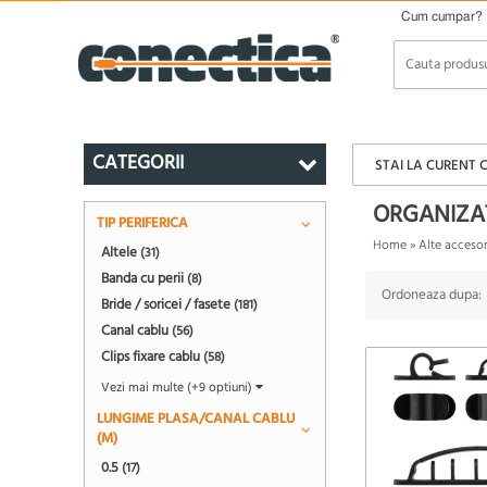
Cum cumpar?
CATEGORII
STAI LA CURENT 
ORGANIZAT
TIP PERIFERICA
Home
»
Alte accesor
Altele
(31)
Banda cu perii
(8)
Ordoneaza dupa:
Bride / soricei / fasete
(181)
Canal cablu
(56)
Clips fixare cablu
(58)
Vezi mai multe (+9 optiuni)
LUNGIME PLASA/CANAL CABLU
(M)
0.5
(17)