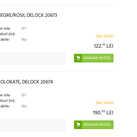
EGRE/ROSII, DELOCK 20673
e rola
0.1
tuburi (m):
Stoc limitat
zabile:
Nu
122.
10
LEI
COLORATE, DELOCK 20674
e rola
0.1
tuburi (m):
Stoc limitat
zabile:
Nu
190.
50
LEI