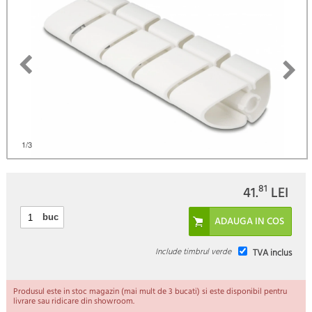
)
1
/3
81
41.
LEI
buc
Include timbrul verde
TVA inclus
Produsul este in stoc magazin (mai mult de 3 bucati) si este disponibil pentru
livrare sau ridicare din showroom.