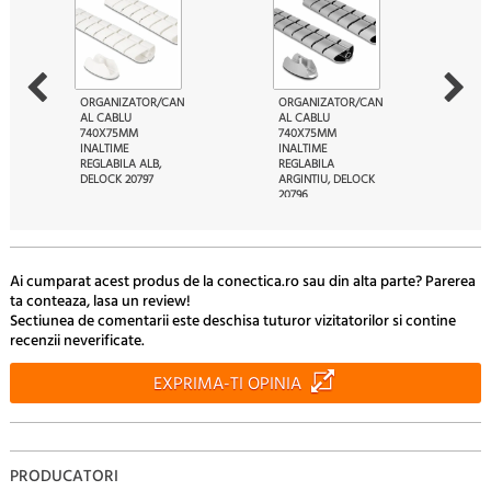
ORGANIZATOR/CAN
ORGANIZATOR/CAN
AL CABLU
AL CABLU
740X75MM
740X75MM
INALTIME
INALTIME
REGLABILA ALB,
REGLABILA
DELOCK 20797
ARGINTIU, DELOCK
20796
60
101.
Lei
30
132.
Lei
Ai cumparat acest produs de la conectica.ro sau din alta parte? Parerea
ta conteaza, lasa un review!
Sectiunea de comentarii este deschisa tuturor vizitatorilor si contine
recenzii neverificate.
EXPRIMA-TI OPINIA
PRODUCATORI