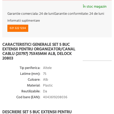
În stoc magazin
Garantie comerciala:
24 de luni
Garantie conformitate:
24 de luni
Informatii suplimentare
021 322 1234
CARACTERISTICI GENERALE SET 5 BUC
EXTENSII PENTRU ORGANIZATOR/CANAL
CABLU (20797) 75X45MM ALB, DELOCK
20803
Tip periferica:
Altele
Latime (mm):
75
Culoare:
Alb
Material:
Plastic
Reutilizabile:
Da
Cod bare (EAN):
4043619208036
DESCRIERE SET 5 BUC EXTENSII PENTRU