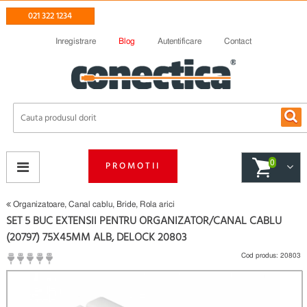
021 322 1234
Inregistrare
Blog
Autentificare
Contact
0
PROMOTII
Organizatoare, Canal cablu, Bride, Rola arici
SET 5 BUC EXTENSII PENTRU ORGANIZATOR/CANAL CABLU
(20797) 75X45MM ALB, DELOCK 20803
Cod produs:
20803
(
Fii primul care scrie un review