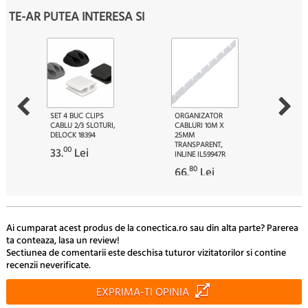
TE-AR PUTEA INTERESA SI
SET 4 BUC CLIPS
ORGANIZATOR
CABLU 2/3 SLOTURI,
CABLURI 10M X
DELOCK 18394
25MM
TRANSPARENT,
00
33.
Lei
INLINE IL59947R
80
66.
Lei
Ai cumparat acest produs de la conectica.ro sau din alta parte? Parerea
ta conteaza, lasa un review!
Sectiunea de comentarii este deschisa tuturor vizitatorilor si contine
recenzii neverificate.
EXPRIMA-TI OPINIA