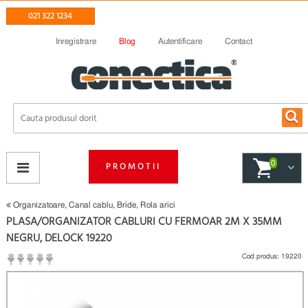
021 322 1234
Inregistrare
Blog
Autentificare
Contact
0
PROMOTII
Organizatoare, Canal cablu, Bride, Rola arici
PLASA/ORGANIZATOR CABLURI CU FERMOAR 2M X 35MM
NEGRU, DELOCK 19220
Cod produs:
19220
(
Fii primul care scrie un review