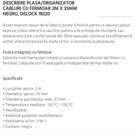
DESCRIERE PLASA/ORGANIZATOR
CABLURI CU FERMOAR 2M X 35MM
NEGRU, DELOCK 19220
Acest manson tesut de la Delock poate fi folosit pentru a aduna cabluri
expuse, tuburi electrice sau fire, pentru a le proteja de murdarie sau
deteriorare. Este confectionat din fibre speciale continue (multifilament)
astfel, oferand rezistenta inalta la foc si rezistenta la abraziune.
Fixare integrata cu fermoar
Datorita unei manipulari simple si usoare a dispozitivului de fixare cu
fermoar, cablurile pot fi adaugate si indepartate de mai multe ori.
Specificatii
• Lungime: aprox. 2 m
• Diametru: aprox. 35 mm
• Diametrul pachetului: max. 37 mm
• Temperatura mediului: -50 °C ~ 150 °C
• Reutilizabile
• Material: poliester multifilament
• Rezistenta la foc: VW-1
• Culoare: negru