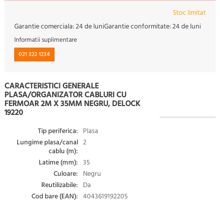
Stoc limitat
Garantie comerciala:
24 de luni
Garantie conformitate:
24 de luni
Informatii suplimentare
021 322 1234
CARACTERISTICI GENERALE
PLASA/ORGANIZATOR CABLURI CU
FERMOAR 2M X 35MM NEGRU, DELOCK
19220
Tip periferica:
Plasa
Lungime plasa/canal
2
cablu (m):
Latime (mm):
35
Culoare:
Negru
Reutilizabile:
Da
Cod bare (EAN):
4043619192205