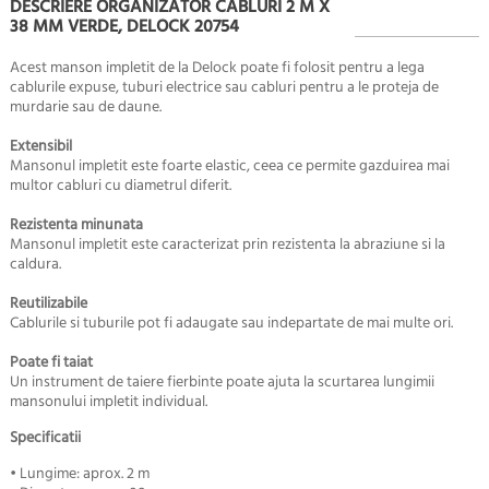
DESCRIERE ORGANIZATOR CABLURI 2 M X
38 MM VERDE, DELOCK 20754
Acest manson impletit de la Delock poate fi folosit pentru a lega
cablurile expuse, tuburi electrice sau cabluri pentru a le proteja de
murdarie sau de daune.
Extensibil
Mansonul impletit este foarte elastic, ceea ce permite gazduirea mai
multor cabluri cu diametrul diferit.
Rezistenta minunata
Mansonul impletit este caracterizat prin rezistenta la abraziune si la
caldura.
Reutilizabile
Cablurile si tuburile pot fi adaugate sau indepartate de mai multe ori.
Poate fi taiat
Un instrument de taiere fierbinte poate ajuta la scurtarea lungimii
mansonului impletit individual.
Specificatii
• Lungime: aprox. 2 m