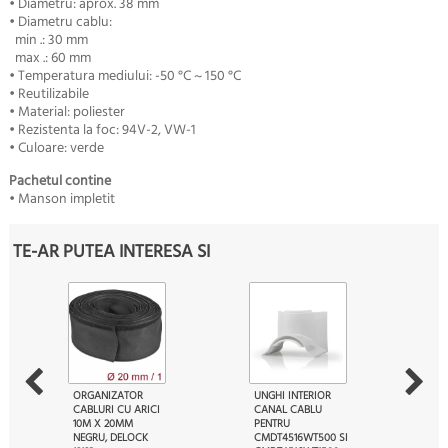
• Diametru: aprox. 38 mm
• Diametru cablu:
min .: 30 mm
max .: 60 mm
• Temperatura mediului: -50 °C ~ 150 °C
• Reutilizabile
• Material: poliester
• Rezistenta la foc: 94V-2, VW-1
• Culoare: verde
Pachetul contine
• Manson impletit
TE-AR PUTEA INTERESA SI
ORGANIZATOR
UNGHI INTERIOR
CABLURI CU ARICI
CANAL CABLU
10M X 20MM
PENTRU
NEGRU, DELOCK
CMDT4516WT500 SI