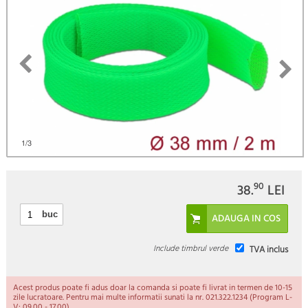
1
/3
90
38.
LEI
buc
Include timbrul verde
TVA inclus
Acest produs poate fi adus doar la comanda si poate fi livrat in termen de 10-15
zile lucratoare. Pentru mai multe informatii sunati la nr. 021.322.1234 (Program L-
V: 09.00 - 17.00).