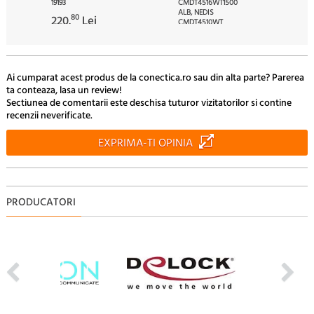
19193
CMDT4516WT1500
ALB, NEDIS
80
220.
Lei
CMDT4510WT
60
8.
Lei
Ai cumparat acest produs de la conectica.ro sau din alta parte? Parerea
ta conteaza, lasa un review!
Sectiunea de comentarii este deschisa tuturor vizitatorilor si contine
recenzii neverificate.
EXPRIMA-TI OPINIA
PRODUCATORI