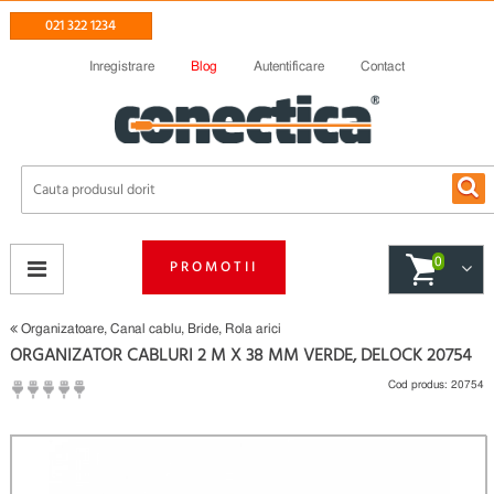
021 322 1234
Inregistrare
Blog
Autentificare
Contact
0
PROMOTII
Organizatoare, Canal cablu, Bride, Rola arici
ORGANIZATOR CABLURI 2 M X 38 MM VERDE, DELOCK 20754
Cod produs:
20754
(
Fii primul care scrie un review
)