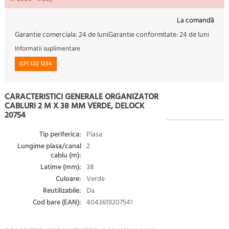
La comandă
Garantie comerciala:
24 de luni
Garantie conformitate:
24 de luni
Informatii suplimentare
021 322 1234
CARACTERISTICI GENERALE ORGANIZATOR
CABLURI 2 M X 38 MM VERDE, DELOCK
20754
Tip periferica:
Plasa
Lungime plasa/canal
2
cablu (m):
Latime (mm):
38
Culoare:
Verde
Reutilizabile:
Da
Cod bare (EAN):
4043619207541