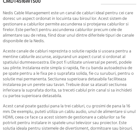
CMDT4516WT500
Nedis Cable Management este un canal de cabluri ideal pentru cei care
doresc un aspect ordonat in locuinta sau biroul lor. Acest sistem de
gestionare a cablurilor permite ascunderea si protejarea cablurilor si
firelor. Este perfect pentru ascunderea cablurilor precum cele de
alimentare sau de retea, fiind doar unul dintre diferitele tipuri de canale
disponibile de la Nedis.
Aceste canale de cabluri reprezinta o solutie rapida si usoara pentru a
mentine cablurile ascunse, asigurand un aspect curat si ordonat al
spatiului dumneavoastra. Ele pot fi utilizate universal pe pereti, podele
sau plinte. Instalarea este simpla si rapida, fie cu banda autoadeziva de
pe spate pentru a le fixa pe o suprafata solida, fie cu suruburi, pentru o
solutie mai permanenta. Sectiunea superioara detasabila faciliteaza
instalarea pe un perete sau tavan. Trebuie doar sa atasati sectiunea
inferioara la suprafata dorita, sa treceti cablul prin canal si sa inchideti
cu partea superioara detasabila.
Acest canal poate gazdui pana la trei cabluri, cu grosimi de pana la 16
mm. De exemplu, puteti utiliza un cablu audio, unul de alimentare si unul
HDMI, ceea ce face ca acest sistem de gestionare a cablurilor sa fie
potrivit pentru instalare in spatele unui televizor sau proiector. Este
solutia ideala pentru sistemele de divertisment, dormitoare sau birouri.