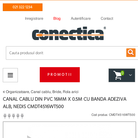
021 322 1234
Inregistrare
Blog
Autentificare
Contact
0
PROMOTII
Organizatoare, Canal cablu, Bride, Rola arici
CANAL CABLU DIN PVC 16MM X 0.5M CU BANDA ADEZIVA
ALB, NEDIS CMDT4516WT500
Cod produs:
CMDT4516WT500
(
Fii primul care scrie un review