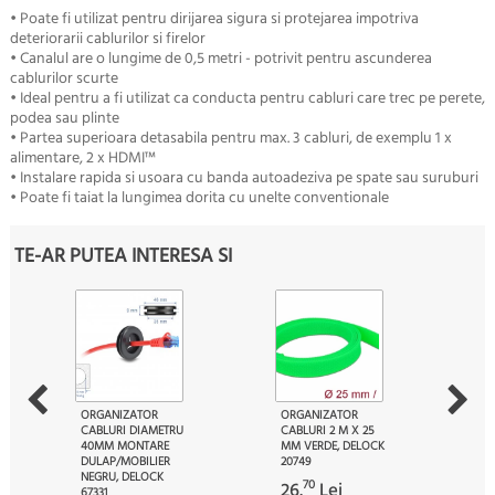
• Poate fi utilizat pentru dirijarea sigura si protejarea impotriva
deteriorarii cablurilor si firelor
• Canalul are o lungime de 0,5 metri - potrivit pentru ascunderea
cablurilor scurte
• Ideal pentru a fi utilizat ca conducta pentru cabluri care trec pe perete,
podea sau plinte
• Partea superioara detasabila pentru max. 3 cabluri, de exemplu 1 x
alimentare, 2 x HDMI™
• Instalare rapida si usoara cu banda autoadeziva pe spate sau suruburi
• Poate fi taiat la lungimea dorita cu unelte conventionale
TE-AR PUTEA INTERESA SI
ORGANIZATOR
ORGANIZATOR
CABLURI DIAMETRU
CABLURI 2 M X 25
40MM MONTARE
MM VERDE, DELOCK
DULAP/MOBILIER
20749
NEGRU, DELOCK
70
26.
Lei
67331