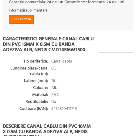
Garantie comerciala:
24 de luni
Garantie conformitate:
24 de luni
Informatii suplimentare
021 322 1234
CARACTERISTICI GENERALE CANAL CABLU
DIN PVC 16MM X 0.5M CU BANDA
ADEZIVA ALB, NEDIS CMDT4516WT500
Tip periferica:
Canal cablu
Lungime plasa/canal
0.5
cablu (m):
Latime (mm):
16
Culoare:
Alb
Material:
PVC
Reutilizabile:
Da
Cod bare (EAN):
5412810411719
DESCRIERE CANAL CABLU DIN PVC 16MM
X 0.5M CU BANDA ADEZIVA ALB, NEDIS