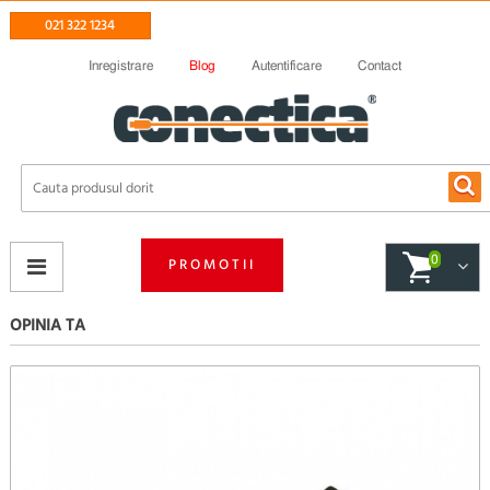
021 322 1234
Inregistrare
Blog
Autentificare
Contact
0
PROMOTII
OPINIA TA