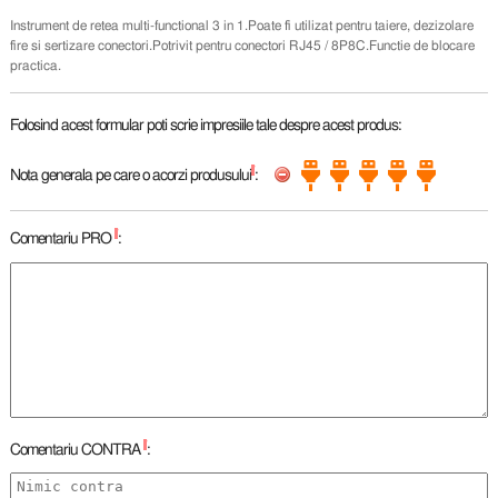
Instrument de retea multi-functional 3 in 1.Poate fi utilizat pentru taiere, dezizolare
fire si sertizare conectori.Potrivit pentru conectori RJ45 / 8P8C.Functie de blocare
practica.
Folosind acest formular poti scrie impresiile tale despre acest produs:
*
Nota generala pe care o acorzi produsului
:
*
Comentariu PRO
:
*
Comentariu CONTRA
: