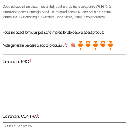
Deco utilizează un sistem de unități pentru a obține o acoperire Wi-Fi fără
întreruperi pentru întreaga casă - eliminând zonele cu semnal slab pentru
totdeauna! Cu tehnologia avansată Deco Mesh, unitățile colaborează ...
Folosind acest formular poti scrie impresiile tale despre acest produs:
*
Nota generala pe care o acorzi produsului
:
*
Comentariu PRO
:
*
Comentariu CONTRA
: