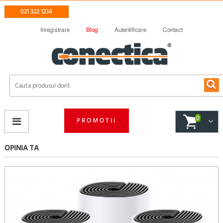
021 322 1234
Inregistrare
Blog
Autentificare
Contact
0
PROMOTII
OPINIA TA