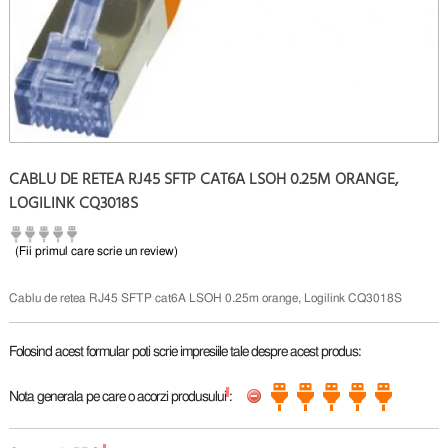
CABLU DE RETEA RJ45 SFTP CAT6A LSOH 0.25M ORANGE,
LOGILINK CQ3018S
(Fii primul care scrie un review)
Cablu de retea RJ45 SFTP cat6A LSOH 0.25m orange, Logilink CQ3018S
Folosind acest formular poti scrie impresiile tale despre acest produs:
*
Nota generala pe care o acorzi produsului
: