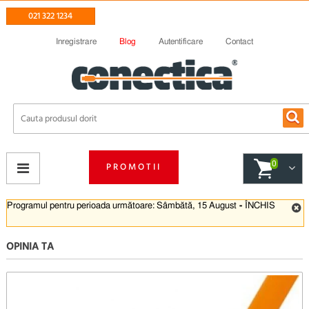
021 322 1234
Inregistrare
Blog
Autentificare
Contact
0
PROMOTII
Programul pentru perioada următoare: Sâmbătă, 15 August
-
ÎNCHIS
OPINIA TA