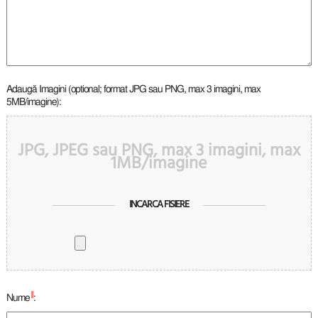
Adaugă Imagini (optional; format JPG sau PNG, max 3 imagini, max
5MB/imagine):
JPG, JPEG sau PNG, max 3 imagini, max
1MB/imagine
INCARCA FISIERE
*
Nume
: