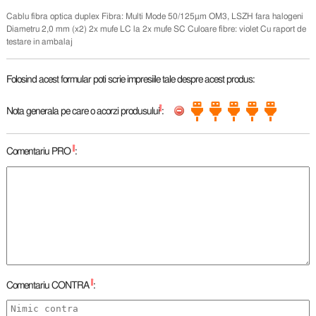
Cablu fibra optica duplex Fibra: Multi Mode 50/125µm OM3, LSZH fara halogeni
Diametru 2,0 mm (x2) 2x mufe LC la 2x mufe SC Culoare fibre: violet Cu raport de
testare in ambalaj
Folosind acest formular poti scrie impresiile tale despre acest produs:
*
Nota generala pe care o acorzi produsului
:
*
Comentariu PRO
:
*
Comentariu CONTRA
: