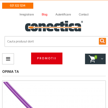
021 322 1234
Inregistrare
Blog
Autentificare
Contact
0
PROMOTII
OPINIA TA