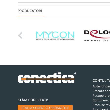
PRODUCATORI
CONTUL T
Autentifica
Creeaza co
Recuperare
STĂM CONECTAȚI!
Contul meu
Produse fav
STAI LA CURENT CU PROMOTIILE
Alerte pret