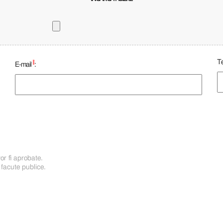
Te
*
E-mail
:
or fi aprobate.
 facute publice.