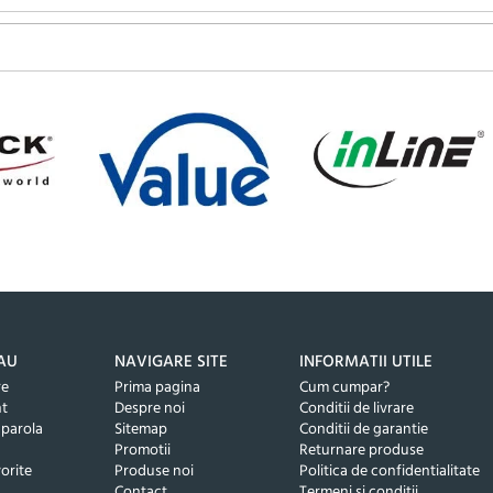
AU
NAVIGARE SITE
INFORMATII UTILE
re
Prima pagina
Cum cumpar?
nt
Despre noi
Conditii de livrare
 parola
Sitemap
Conditii de garantie
Promotii
Returnare produse
orite
Produse noi
Politica de confidentialitate
Contact
Termeni si conditii