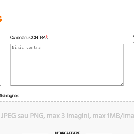
*
Comentariu CONTRA
:
MB/imagine):
 JPEG sau PNG, max 3 imagini, max 1MB/im
INCARCA FISIERE