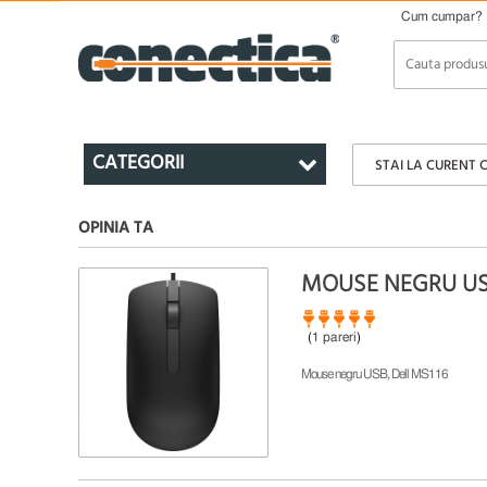
Cum cumpar?
CATEGORII
STAI LA CURENT 
OPINIA TA
MOUSE NEGRU USB
(
1 pareri
)
Mouse negru USB, Dell MS116