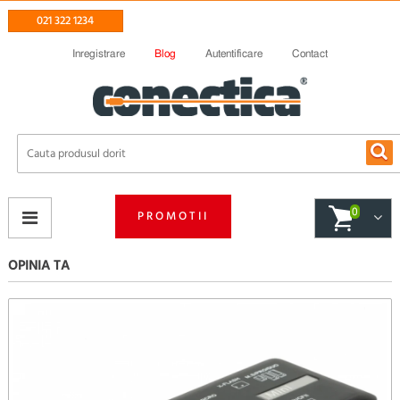
021 322 1234
Inregistrare
Blog
Autentificare
Contact
0
PROMOTII
OPINIA TA