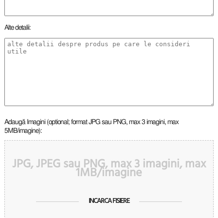
Alte detalii:
Adaugă Imagini (optional; format JPG sau PNG, max 3 imagini, max
5MB/imagine):
JPG, JPEG sau PNG, max 3 imagini, max
1MB/imagine
INCARCA FISIERE