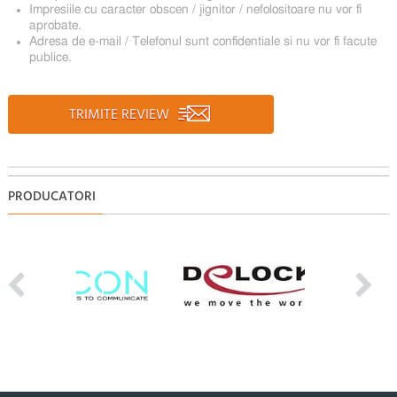
Impresiile cu caracter obscen / jignitor / nefolositoare nu vor fi
aprobate.
Adresa de e-mail / Telefonul sunt confidentiale si nu vor fi facute
publice.
TRIMITE REVIEW
PRODUCATORI