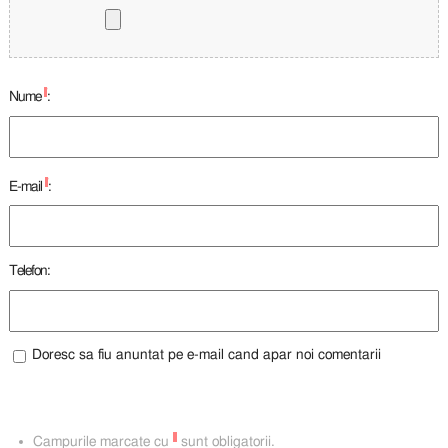
*
Nume
:
*
E-mail
:
Telefon:
Doresc sa fiu anuntat pe e-mail cand apar noi comentarii
*
Campurile marcate cu
sunt obligatorii.