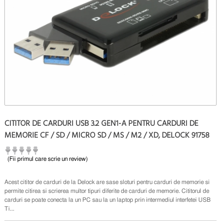
CITITOR DE CARDURI USB 3.2 GEN1-A PENTRU CARDURI DE
MEMORIE CF / SD / MICRO SD / MS / M2 / XD, DELOCK 91758
(Fii primul care scrie un review)
Acest cititor de carduri de la Delock are sase sloturi pentru carduri de memorie si
permite citirea si scrierea multor tipuri diferite de carduri de memorie. Cititorul de
carduri se poate conecta la un PC sau la un laptop prin intermediul interfetei USB
Ti...