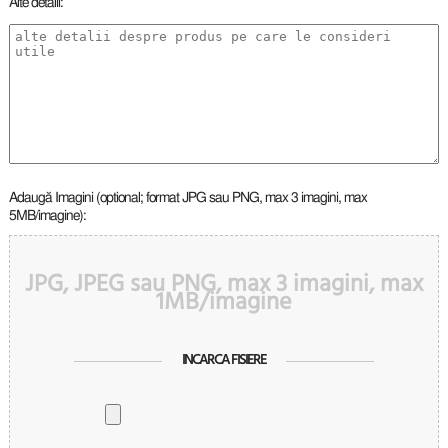
Alte detalii:
Adaugă Imagini (optional; format JPG sau PNG, max 3 imagini, max
5MB/imagine):
JPG, JPEG sau PNG, max 3 imagini, max
1MB/imagine
INCARCA FISIERE