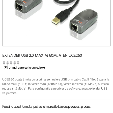
EXTENDER USB 2.0 MAXIM 60M, ATEN UCE260
(Fii primul care scrie un review)
UCE260 poate trimite cu usurinta semnalele USB prin cablu Cat.5 / 5e / 6 pana la
60 de metri (196 ft) la viteze mari (480Mb / s), viteza maxima (12Mb / s) si viteza
redusa (1.5Mb / s). Fara configuratie sau driver de software, acest extender USB
va permite...
Folosind acest formular poti scrie impresiile tale despre acest produs: