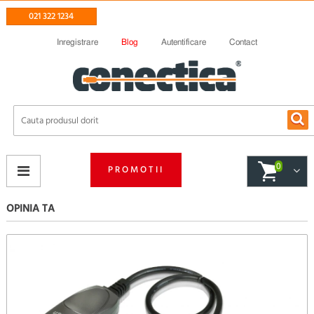
021 322 1234
Inregistrare
Blog
Autentificare
Contact
0
PROMOTII
OPINIA TA