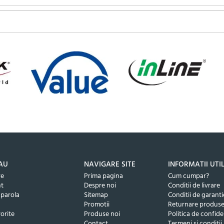
AU
NAVIGARE SITE
INFORMATII UTI
re
Prima pagina
Cum cumpar?
nt
Despre noi
Conditii de livrare
 parola
Sitemap
Conditii de garanti
Promotii
Returnare produs
orite
Produse noi
Politica de confide
Contact
Termeni si conditii