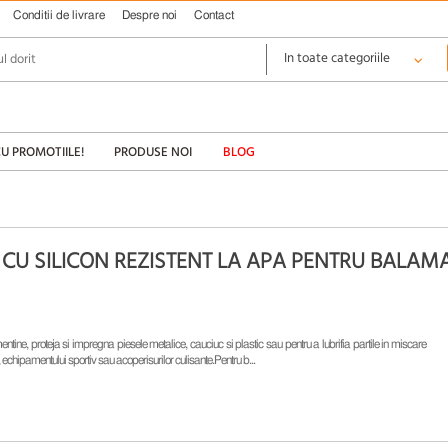
Conditii de livrare
Despre noi
Contact
CU PROMOTIILE!
PRODUSE NOI
BLOG
CU SILICON REZISTENT LA APA PENTRU BALAMAL
a mentine, proteja si impregna piesele metalice, cauciuc si plastic sau pentru a lubrifia partile in miscare
, echipamentului sportiv sau acoperisurilor culisante.Pentru b...