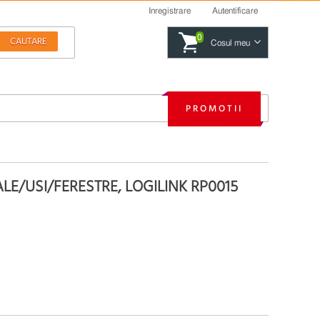
Inregistrare
Autentificare
0
Cosul meu
PROMOTII
E/USI/FERESTRE, LOGILINK RP0015