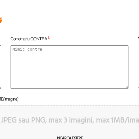
*
Comentariu CONTRA
:
MB/imagine):
 JPEG sau PNG, max 3 imagini, max 1MB/im
INCARCA FISIERE