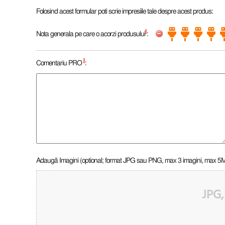
Folosind acest formular poti scrie impresiile tale despre acest produs:
*
Nota generala pe care o acorzi produsului
:
*
Comentariu PRO
:
Adaugă Imagini (optional; format JPG sau PNG, max 3 imagini, max 5
JPG,