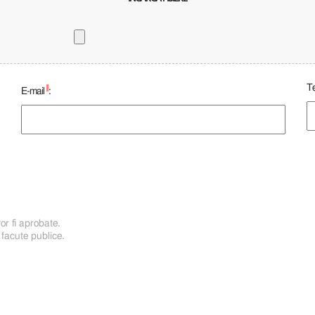
Te
*
E-mail
:
or fi aprobate.
 facute publice.