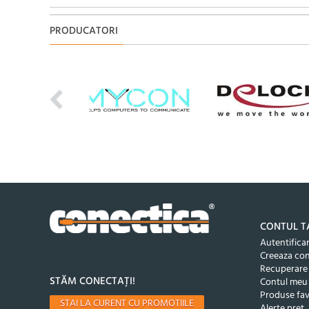
PRODUCATORI
CONTUL T
Autentifica
Creeaza co
Recuperare
STĂM CONECTAȚI!
Contul meu
Produse fav
STAI LA CURENT CU PROMOTIILE
Alerte pret