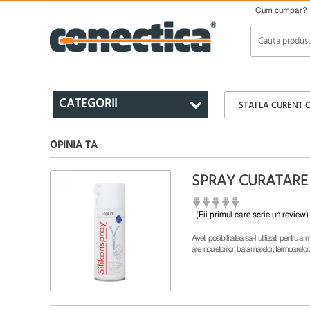
Cum cumpar?
CATEGORII
STAI LA CURENT 
OPINIA TA
SPRAY CURATARE 
(Fii primul care scrie un review)
Aveti posibilitatea sa-l utilizati pentru 
ale incuietorilor, balamalelor, fermoarelor