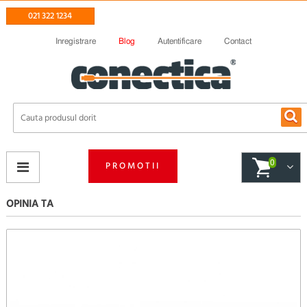
021 322 1234
Inregistrare
Blog
Autentificare
Contact
0
PROMOTII
OPINIA TA