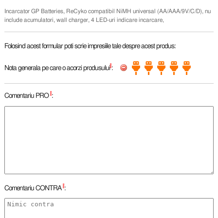
Incarcator GP Batteries, ReCyko compatibil NiMH universal (AA/AAA/9V/C/D), nu
include acumulatori, wall charger, 4 LED-uri indicare incarcare,
Folosind acest formular poti scrie impresiile tale despre acest produs:
*
Nota generala pe care o acorzi produsului
:
*
Comentariu PRO
:
*
Comentariu CONTRA
: