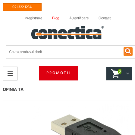
021 322 1234
Inregistrare
Blog
Autentificare
Contact
0
PROMOTII
OPINIA TA