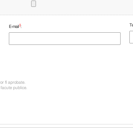
Te
*
E-mail
:
or fi aprobate.
 facute publice.