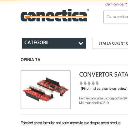
Cum cumpar?
CATEGORII
STAI LA CURENT 
OPINIA TA
CONVERTOR SATA L
(Fii primul care scrie un review)
Permite conectarea unor dispozitive SA
Mai multe detalii: 62510
Folosind acest formular poti scrie impresiile tale despre acest produs: