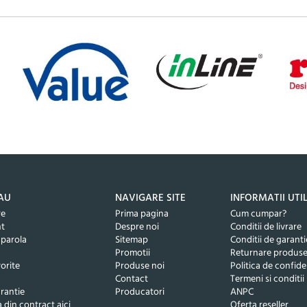
AU
NAVIGARE SITE
INFORMATII UTI
re
Prima pagina
Cum cumpar?
nt
Despre noi
Conditii de livrare
 parola
Sitemap
Conditii de garanti
Promotii
Returnare produs
orite
Produse noi
Politica de confide
Contact
Termeni si conditii
rantie
Producatori
ANPC
 din contract aici
Oferta reseller