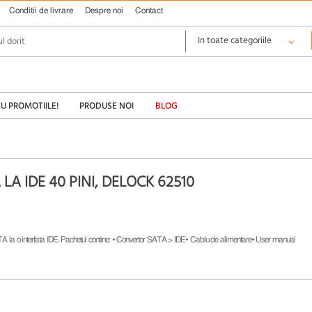
Conditii de livrare
Despre noi
Contact
CU PROMOTIILE!
PRODUSE NOI
BLOG
A IDE 40 PINI, DELOCK 62510
TA la o interfata IDE. Pachetul contine: • Convertor SATA > IDE• Cablu de alimentare• User manual