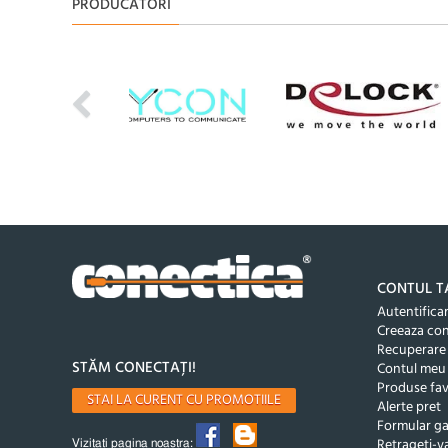
PRODUCATORI
CONTUL T
Autentifica
Creeaza co
Recuperare
STĂM CONECTAȚI!
Contul meu
Produse fav
STAI LA CURENT CU PROMOTIILE
Alerte pret
Formular ga
Retrageti-va
Vizitati pagina noastra: