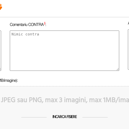
*
Comentariu CONTRA
:
MB/imagine):
 JPEG sau PNG, max 3 imagini, max 1MB/im
INCARCA FISIERE