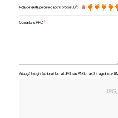
*
Nota generala pe care o acorzi produsului
:
*
Comentariu PRO
:
Adaugă Imagini (optional; format JPG sau PNG, max 3 imagini, max 5
JPG,