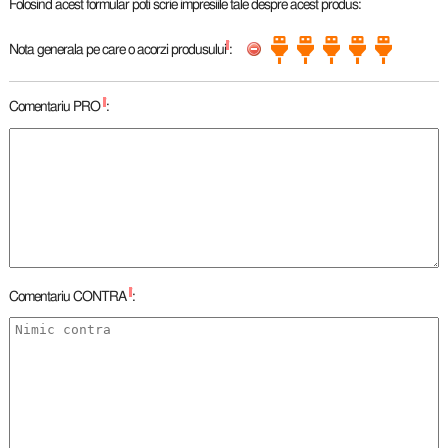
Folosind acest formular poti scrie impresiile tale despre acest produs:
*
Nota generala pe care o acorzi produsului
:
*
Comentariu PRO
:
*
Comentariu CONTRA
: