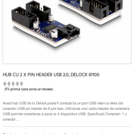
HUB CU 2 X PIN HEADER USB 2.0, DELOCK 61100
(Fii primul care scrie un review)
Acest hub USB de la Delock poate fi conectat la un port USB intern si ofera doi
conectori USB pin header de 9 pini tata. Utilizarea unui cablu header de conectare
USB permite conectarea a pana la 4 dispozitive USB. Specificatii Conectori: 1 x
conector ...