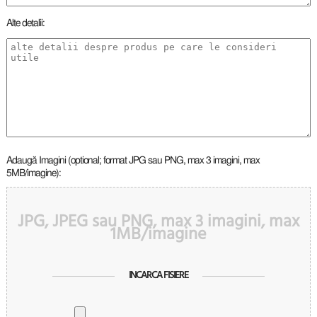
Alte detalii:
Adaugă Imagini (optional; format JPG sau PNG, max 3 imagini, max
5MB/imagine):
JPG, JPEG sau PNG, max 3 imagini, max
1MB/imagine
INCARCA FISIERE