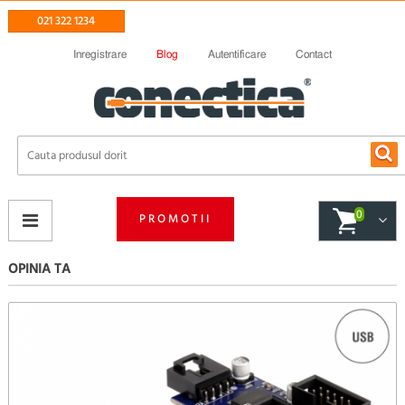
021 322 1234
Inregistrare
Blog
Autentificare
Contact
0
PROMOTII
OPINIA TA