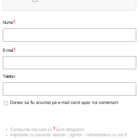
*
Nume
:
*
E-mail
:
Telefon:
Doresc sa fiu anuntat pe e-mail cand apar noi comentarii
*
Campurile marcate cu
sunt obligatorii.
Impresiile cu caracter obscen / jignitor / nefolositoare nu vor fi