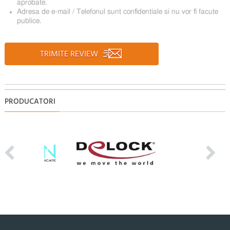
aprobate.
Adresa de e-mail / Telefonul sunt confidentiale si nu vor fi facute
publice.
TRIMITE REVIEW
PRODUCATORI