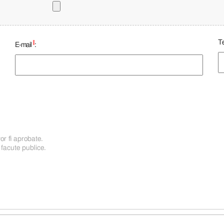
Te
*
E-mail
:
or fi aprobate.
 facute publice.