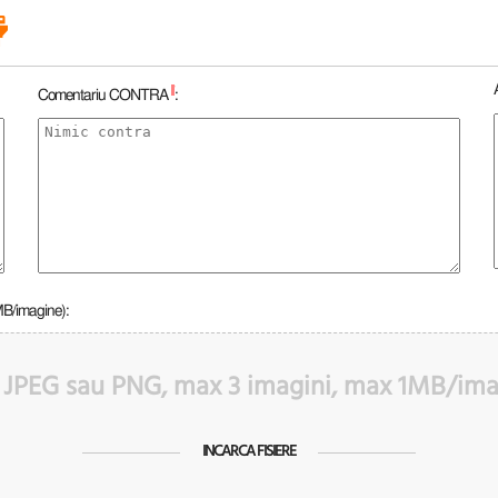
*
Comentariu CONTRA
:
MB/imagine):
 JPEG sau PNG, max 3 imagini, max 1MB/im
INCARCA FISIERE