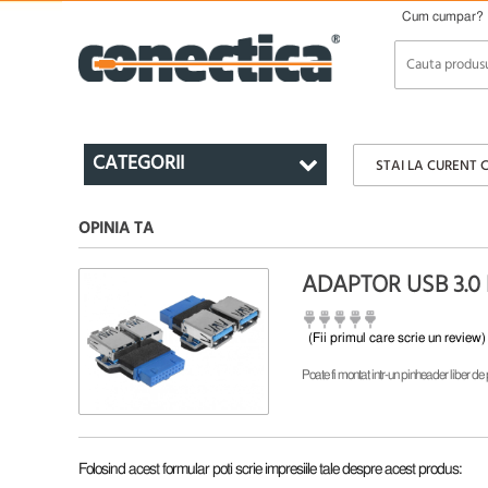
Cum cumpar?
CATEGORII
STAI LA CURENT 
OPINIA TA
ADAPTOR USB 3.0 
(Fii primul care scrie un review)
Poate fi montat intr-un pinheader liber de
Folosind acest formular poti scrie impresiile tale despre acest produs: