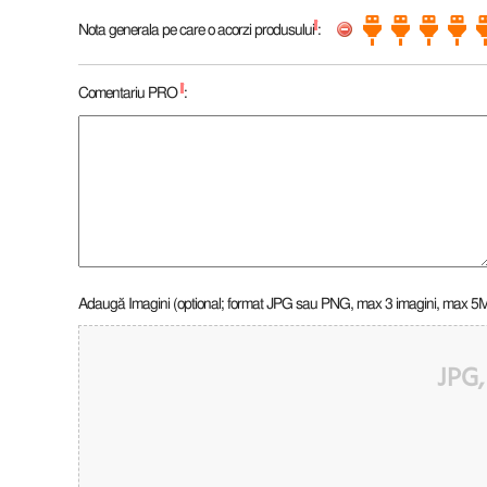
*
Nota generala pe care o acorzi produsului
:
*
Comentariu PRO
:
Adaugă Imagini (optional; format JPG sau PNG, max 3 imagini, max 5
JPG,