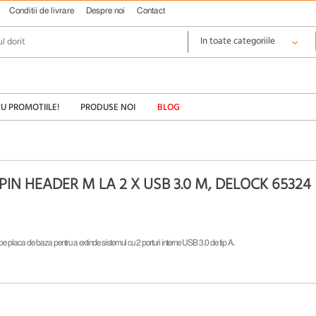
Conditii de livrare
Despre noi
Contact
CU PROMOTIILE!
PRODUSE NOI
BLOG
PIN HEADER M LA 2 X USB 3.0 M, DELOCK 65324
 pe placa de baza pentru a extinde sistemul cu 2 porturi interne USB 3.0 de tip A.