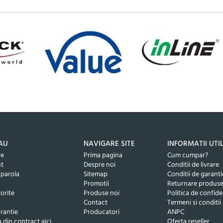
AU
NAVIGARE SITE
INFORMATII UTI
re
Prima pagina
Cum cumpar?
nt
Despre noi
Conditii de livrare
 parola
Sitemap
Conditii de garanti
Promotii
Returnare produs
orite
Produse noi
Politica de confide
Contact
Termeni si conditii
rantie
Producatori
ANPC
 din contract aici
Oferta reseller