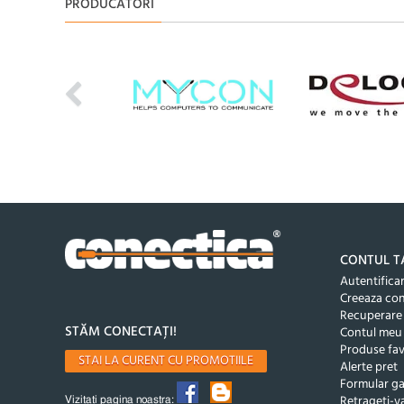
PRODUCATORI
CONTUL T
Autentifica
Creeaza co
Recuperare
STĂM CONECTAȚI!
Contul meu
Produse fav
STAI LA CURENT CU PROMOTIILE
Alerte pret
Formular ga
Retrageti-va
Vizitati pagina noastra: