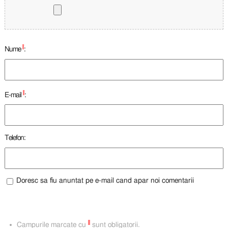
*
Nume
:
*
E-mail
:
Telefon:
Doresc sa fiu anuntat pe e-mail cand apar noi comentarii
*
Campurile marcate cu
sunt obligatorii.