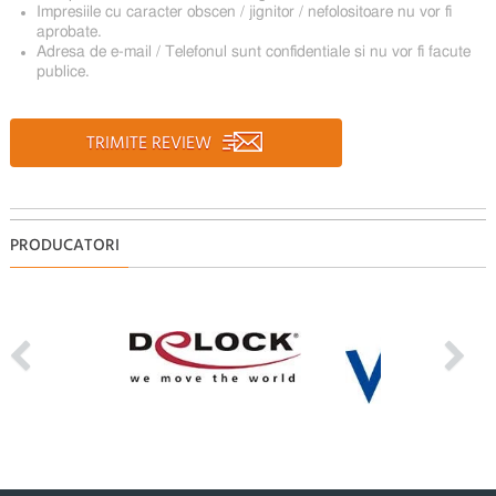
Impresiile cu caracter obscen / jignitor / nefolositoare nu vor fi
aprobate.
Adresa de e-mail / Telefonul sunt confidentiale si nu vor fi facute
publice.
TRIMITE REVIEW
PRODUCATORI