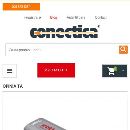
021 322 1234
Inregistrare
Blog
Autentificare
Contact
0
PROMOTII
OPINIA TA