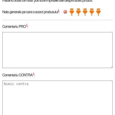
Folosind acest formular poti scrie impresiile tale despre acest produs:
*
Nota generala pe care o acorzi produsului
:
*
Comentariu PRO
:
*
Comentariu CONTRA
: