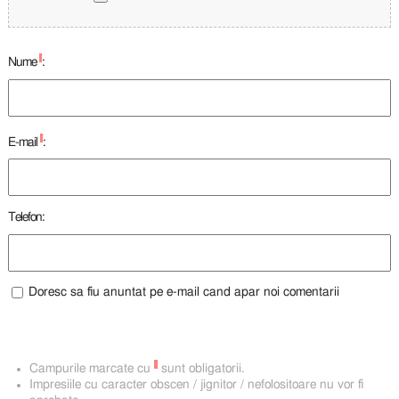
*
Nume
:
*
E-mail
:
Telefon:
Doresc sa fiu anuntat pe e-mail cand apar noi comentarii
*
Campurile marcate cu
sunt obligatorii.
Impresiile cu caracter obscen / jignitor / nefolositoare nu vor fi