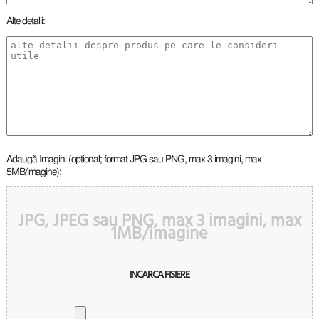
Alte detalii:
Adaugă Imagini (optional; format JPG sau PNG, max 3 imagini, max
5MB/imagine):
JPG, JPEG sau PNG, max 3 imagini, max
1MB/imagine
INCARCA FISIERE