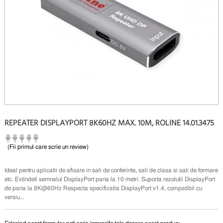
REPEATER DISPLAYPORT 8K60HZ MAX. 10M, ROLINE 14.01.3475
(Fii primul care scrie un review)
Ideal pentru aplicatii de afisare in sali de conferinte, sali de clasa si sali de formare
etc. Extindeti semnalul DisplayPort pana la 10 metri. Suporta rezolutii DisplayPort
de pana la 8K@60Hz Respecta specificatia DisplayPort v1.4, compatibil cu
versiu...