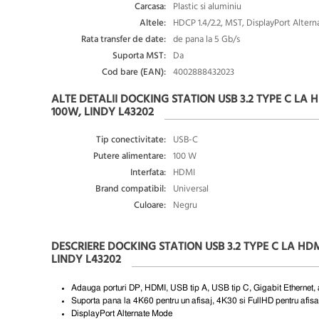
Carcasa:
Plastic si aluminiu
Altele:
HDCP 1.4/2.2, MST, DisplayPort Altern
Rata transfer de date:
de pana la 5 Gb/s
Suporta MST:
Da
Cod bare (EAN):
4002888432023
ALTE DETALII DOCKING STATION USB 3.2 TYPE C L
100W, LINDY L43202
Tip conectivitate:
USB-C
Putere alimentare:
100 W
Interfata:
HDMI
Brand compatibil:
Universal
Culoare:
Negru
DESCRIERE DOCKING STATION USB 3.2 TYPE C LA H
LINDY L43202
Adauga porturi DP, HDMI, USB tip A, USB tip C, Gigabit Ethernet, a
Suporta pana la 4K60 pentru un afisaj, 4K30 si FullHD pentru afis
DisplayPort Alternate Mode