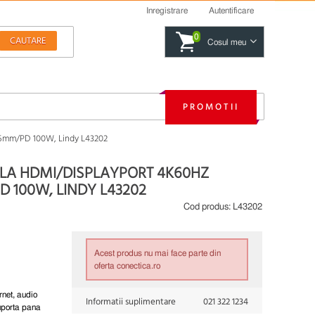
Inregistrare
Autentificare
0
Cosul meu
PROMOTII
.5mm/PD 100W, Lindy L43202
C LA HDMI/DISPLAYPORT 4K60HZ
 100W, LINDY L43202
Cod produs:
L43202
Acest produs nu mai face parte din
oferta conectica.ro
net, audio
Informatii suplimentare
021 322 1234
Suporta pana