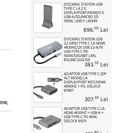
DOCKING STATION USB
TYPE C LA 2 X
DISPLAYPORT/HDMI/3 X
USB-A/SD/MICRO SD
100W, LINDY L43349
00
696.
Lei
DOCKING STATION USB
3.2 GEN2 TYPE C LA HDMI
4K30HZ/2X USB 3.2-A/1X
USB TYPE C PD
100W/GIGABIT LAN,
ROLINE 12.02.1121
30
383.
Lei
ADAPTOR USB TYPE C (DP
ALT MODE) LA
DISPLAYPORT MST/HDMI
4K60HZ + PD, DELOCK
87867
30
307.
Lei
00W,
ADAPTOR USB TYPE C LA
HDMI 4K30HZ + USB-A +
USB TYPE C PD 90W,
DELOCK 61071
80