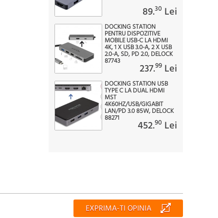
30
89.
Lei
DOCKING STATION
PENTRU DISPOZITIVE
MOBILE USB-C LA HDMI
4K, 1 X USB 3.0-A, 2 X USB
2.0-A, SD, PD 2.0, DELOCK
87743
99
237.
Lei
DOCKING STATION USB
TYPE C LA DUAL HDMI
MST
4K60HZ/USB/GIGABIT
LAN/PD 3.0 85W, DELOCK
88271
90
452.
Lei
EXPRIMA-TI OPINIA