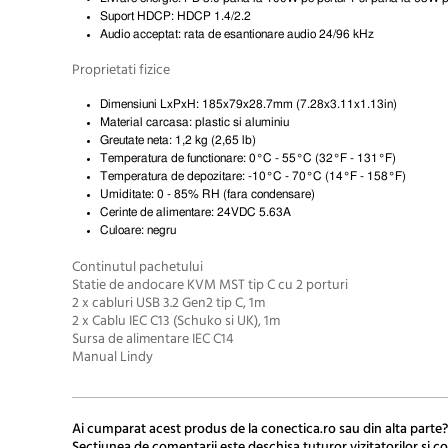
Suport HDCP: HDCP 1.4/2.2
Audio acceptat: rata de esantionare audio 24/96 kHz
Proprietati fizice
Dimensiuni LxPxH: 185x79x28.7mm (7.28x3.11x1.13in)
Material carcasa: plastic si aluminiu
Greutate neta: 1,2 kg (2,65 lb)
Temperatura de functionare: 0°C - 55°C (32°F - 131°F)
Temperatura de depozitare: -10°C - 70°C (14°F - 158°F)
Umiditate: 0 - 85% RH (fara condensare)
Cerinte de alimentare: 24VDC 5.63A
Culoare: negru
Continutul pachetului
Statie de andocare KVM MST tip C cu 2 porturi
2 x cabluri USB 3.2 Gen2 tip C, 1m
2 x Cablu IEC C13 (Schuko si UK), 1m
Sursa de alimentare IEC C14
Manual Lindy
Ai cumparat acest produs de la conectica.ro sau din alta parte?
Sectiunea de comentarii este deschisa tuturor vizitatorilor si co