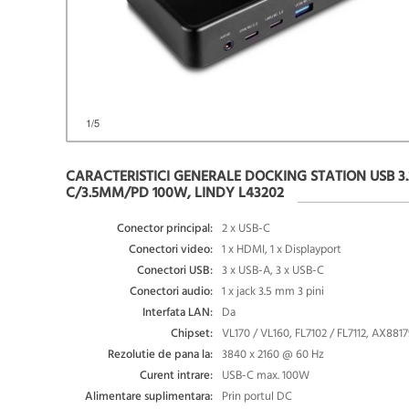
1
/5
CARACTERISTICI GENERALE DOCKING STATION USB 3
C/3.5MM/PD 100W, LINDY L43202
Conector principal:
2 x USB-C
Conectori video:
1 x HDMI, 1 x Displayport
Conectori USB:
3 x USB-A, 3 x USB-C
Conectori audio:
1 x jack 3.5 mm 3 pini
Interfata LAN:
Da
Chipset:
VL170 / VL160, FL7102 / FL7112, AX88
Rezolutie de pana la:
3840 x 2160 @ 60 Hz
Curent intrare:
USB-C max. 100W
Alimentare suplimentara:
Prin portul DC