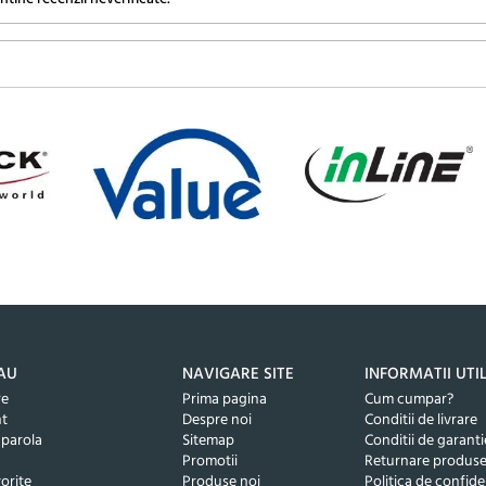
AU
NAVIGARE SITE
INFORMATII UTI
re
Prima pagina
Cum cumpar?
nt
Despre noi
Conditii de livrare
 parola
Sitemap
Conditii de garanti
Promotii
Returnare produs
orite
Produse noi
Politica de confide