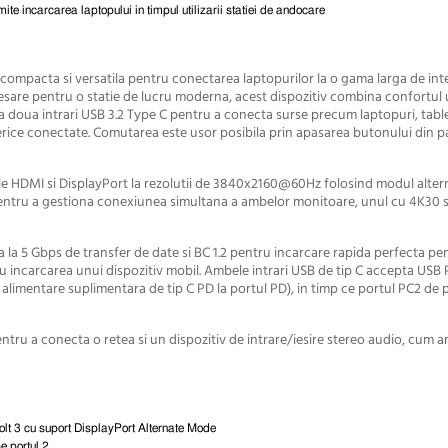
e incarcarea laptopului in timpul utilizarii statiei de andocare
ompacta si versatila pentru conectarea laptopurilor la o gama larga de inte
ecesare pentru o statie de lucru moderna, acest dispozitiv combina confortul 
 doua intrari USB 3.2 Type C pentru a conecta surse precum laptopuri, tabl
ferice conectate. Comutarea este usor posibila prin apasarea butonului din p
ile HDMI si DisplayPort la rezolutii de 3840x2160@60Hz folosind modul alter
pentru a gestiona conexiunea simultana a ambelor monitoare, unul cu 4K30 s
na la 5 Gbps de transfer de date si BC 1.2 pentru incarcare rapida perfecta pe
 incarcarea unui dispozitiv mobil. Ambele intrari USB de tip C accepta USB
alimentare suplimentara de tip C PD la portul PD), in timp ce portul PC2 de 
ru a conecta o retea si un dispozitiv de intrare/iesire stereo audio, cum ar
t 3 cu suport DisplayPort Alternate Mode
e portul 2