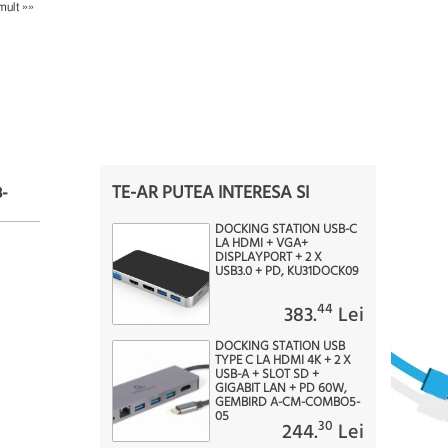
mult »»
TE-AR PUTEA INTERESA SI
-
DOCKING STATION USB-C
LA HDMI + VGA+
DISPLAYPORT + 2 X
USB3.0 + PD, KU31DOCK09
44
383.
Lei
DOCKING STATION USB
TYPE C LA HDMI 4K + 2 X
USB-A + SLOT SD +
GIGABIT LAN + PD 60W,
GEMBIRD A-CM-COMBO5-
05
30
244.
Lei