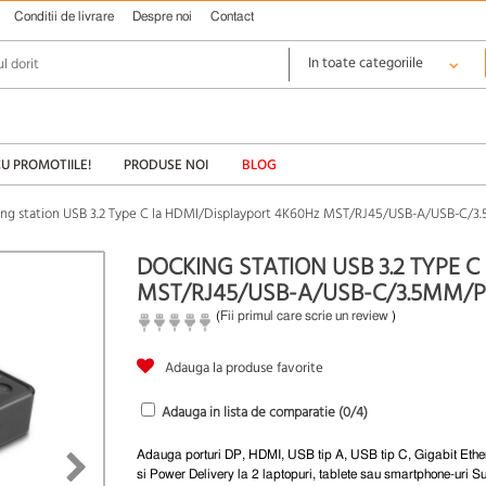
Conditii de livrare
Despre noi
Contact
CU PROMOTIILE!
PRODUSE NOI
BLOG
ng station USB 3.2 Type C la HDMI/Displayport 4K60Hz MST/RJ45/USB-A/USB-C/3
DOCKING STATION USB 3.2 TYPE 
MST/RJ45/USB-A/USB-C/3.5MM/PD
(
Fii primul care scrie un review
)
Adauga la produse favorite
Adauga in lista de comparatie (
0
/4)
Adauga porturi DP, HDMI, USB tip A, USB tip C, Gigabit Ether
si Power Delivery la 2 laptopuri, tablete sau smartphone-uri 