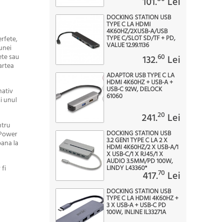
101.
Lei
DOCKING STATION USB
TYPE C LA HDMI
4K60HZ/2XUSB-A/USB
TYPE C/SLOT SD/TF + PD,
rfete,
VALUE 12.99.1136
unei
ete sau
60
132.
Lei
artea
ADAPTOR USB TYPE C LA
HDMI 4K60HZ + USB-A +
USB-C 92W, DELOCK
nativ
61060
i unul
20
241.
Lei
ntru
DOCKING STATION USB
 Power
3.2 GEN1 TYPE C LA 2 X
pana la
HDMI 4K60HZ/2 X USB-A/1
X USB-C/1 X RJ45/1 X
AUDIO 3.5MM/PD 100W,
LINDY L43360*
 fi
70
417.
Lei
DOCKING STATION USB
TYPE C LA HDMI 4K60HZ +
3 X USB-A + USB-C PD
100W, INLINE IL33271A