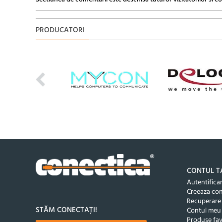
PRODUCATORI
CONTUL T
Autentifica
Creeaza co
Recuperare
STĂM CONECTAȚI!
Contul meu
Produse fav