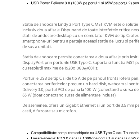
USB Power Delivery 3.0 (100W pe portul 1 si 65W pe portul 2) permit
Statia de andocare Lindy 2 Port Type C MST KVM este o solutie c
inclusiv doua afisaje. Dispunand de toate interfetele critice n
statii de andocare desktop cu un comutator KVM de tip C; ofera
smartphone-uri pentru a partaja aceeasi statie de lucru si peri
de sus a unitatii.
Statia de andocare permite conectarea a doua afisaje prin iesir
DisplayPort prin porturile USB Type C. Suporta si functia MST 
cu rezolutii maxime de 1920x1080@60Hz.
Porturile USB de tip C si de tip A de pe panoul frontal ofera pa
conectarea perifericelor precum un hard disk, webcam si pentru
Delivery 3.0, portul PC1 de pana la 100 W (conectand o sursa de 
65 W (doar conectand sursa de alimentare inclusa).
De asemenea, ofera un Gigabit Ethernet si un port de 3,5 mm pent
casti, difuzoare sau microfon.
Compatibilitate: computere echipate cu USB Type C sau Thunderbol
Livrare energie: PD 3.0 pana la 100W pe portul 1 si pana la 65W p