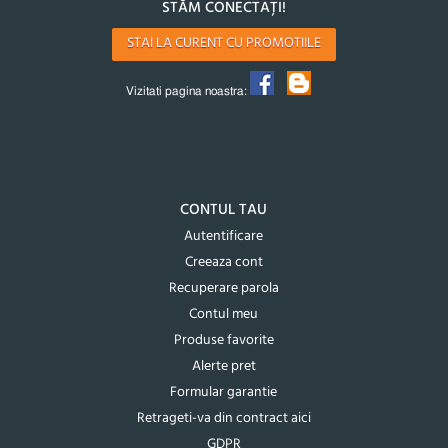
STĂM CONECTAȚI!
STAI LA CURENT CU PROMOTIILE
Vizitati pagina noastra:
CONTUL TAU
Autentificare
Creeaza cont
Recuperare parola
Contul meu
Produse favorite
Alerte pret
Formular garantie
Retrageti-va din contract aici
GDPR