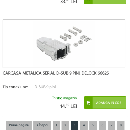
33.
60
LEI
CARCASA METALICA SERIAL D-SUB 9 PINI, DELOCK 66625
Tip conexiune:
D-SUB 9 pini
În stoc magazin
14.
90
LEI
Prima pagina
< Înapoi
1
2
3
4
5
6
7
8