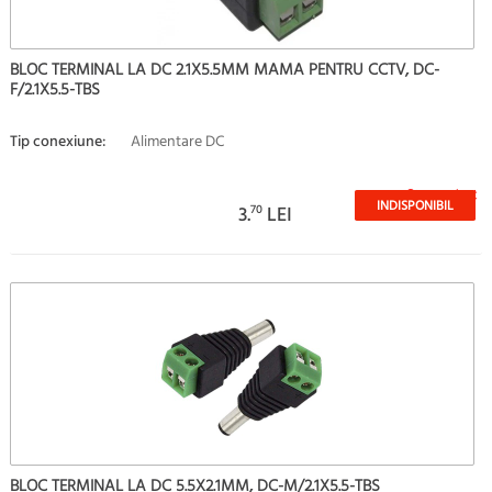
BLOC TERMINAL LA DC 2.1X5.5MM MAMA PENTRU CCTV, DC-
F/2.1X5.5-TBS
Tip conexiune:
Alimentare DC
Stoc epuizat
INDISPONIBIL
3.
70
LEI
BLOC TERMINAL LA DC 5.5X2.1MM, DC-M/2.1X5.5-TBS