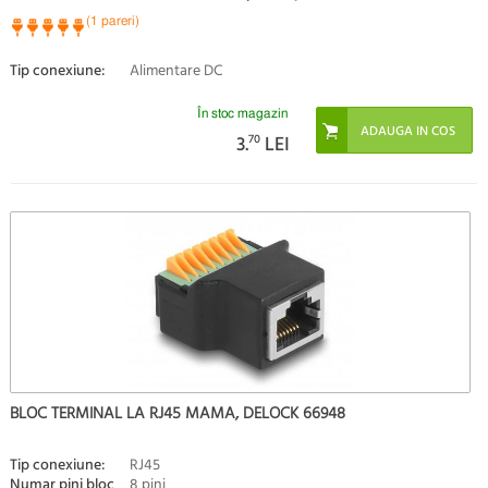
(1 pareri)
Tip conexiune:
Alimentare DC
În stoc magazin
3.
70
LEI
BLOC TERMINAL LA RJ45 MAMA, DELOCK 66948
Tip conexiune:
RJ45
Numar pini bloc
8 pini