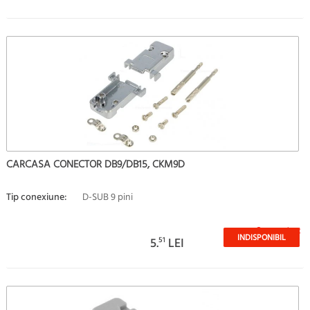
CARCASA CONECTOR DB9/DB15, CKM9D
Tip conexiune:
D-SUB 9 pini
Stoc epuizat
INDISPONIBIL
5.
51
LEI