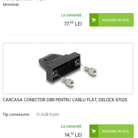
terminal:
La comandă
77.
69
LEI
CARCASA CONECTOR DB9 PENTRU CABLU FLAT, DELOCK 67025
Tip conexiune:
D-SUB 9 pini
La comandă
14.
10
LEI