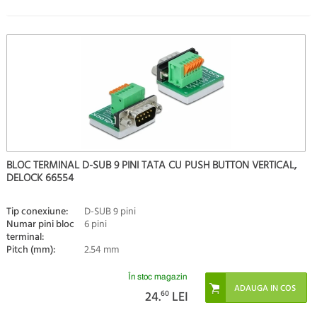
BLOC TERMINAL D-SUB 9 PINI TATA CU PUSH BUTTON VERTICAL,
DELOCK 66554
Tip conexiune:
D-SUB 9 pini
Numar pini bloc
6 pini
terminal:
Pitch (mm):
2.54 mm
În stoc magazin
24.
60
LEI