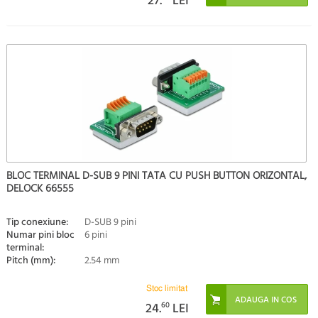
27.
LEI
BLOC TERMINAL D-SUB 9 PINI TATA CU PUSH BUTTON ORIZONTAL,
DELOCK 66555
Tip conexiune:
D-SUB 9 pini
Numar pini bloc
6 pini
terminal:
Pitch (mm):
2.54 mm
Stoc limitat
24.
60
LEI