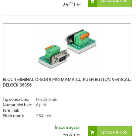
26.
70
LEI
BLOC TERMINAL D-SUB 9 PINI MAMA CU PUSH BUTTON VERTICAL,
DELOCK 66556
Tip conexiune:
D-SUB 9 pini
Numar pini bloc
6 pini
terminal:
Pitch (mm):
2.54 mm
În stoc magazin
39