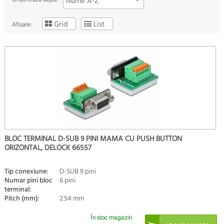
Nume A-Z
Grid
List
Afisare:
BLOC TERMINAL D-SUB 9 PINI MAMA CU PUSH BUTTON
ORIZONTAL, DELOCK 66557
Tip conexiune:
D-SUB 9 pini
Numar pini bloc
6 pini
terminal:
Pitch (mm):
2.54 mm
În stoc magazin