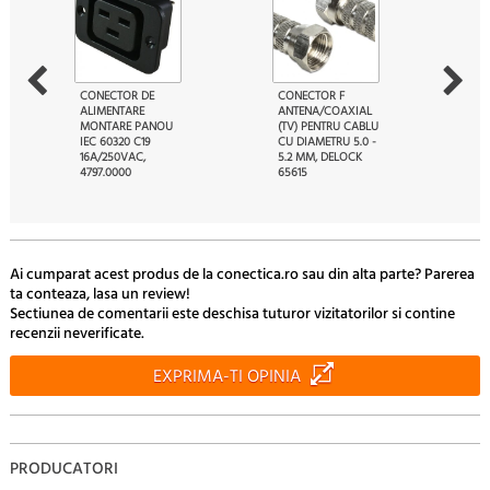
CONECTOR DE
CONECTOR F
ALIMENTARE
ANTENA/COAXIAL
MONTARE PANOU
(TV) PENTRU CABLU
IEC 60320 C19
CU DIAMETRU 5.0 -
16A/250VAC,
5.2 MM, DELOCK
4797.0000
65615
18
10
17.
Lei
11.
Lei
Ai cumparat acest produs de la conectica.ro sau din alta parte? Parerea
ta conteaza, lasa un review!
Sectiunea de comentarii este deschisa tuturor vizitatorilor si contine
recenzii neverificate.
EXPRIMA-TI OPINIA
PRODUCATORI