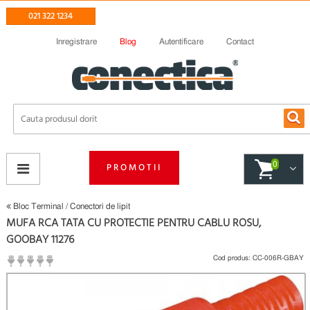
021 322 1234
Inregistrare
Blog
Autentificare
Contact
0
PROMOTII
Bloc Terminal / Conectori de lipit
MUFA RCA TATA CU PROTECTIE PENTRU CABLU ROSU,
GOOBAY 11276
Cod produs:
CC-006R-GBAY
(
Fii primul care scrie un review