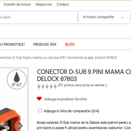
Conditii de livrare
Despre noi
Contact
CU PROMOTIILE!
PRODUSE NOI
BLOG
nector D-Sub 9 pini mama cu carcasa IP67 rezistenta la apa, Delock 87803
CONECTOR D-SUB 9 PINI MAMA CU
DELOCK 87803
(
Fii primul care scrie un review
)
Adauga la produse favorite
Adauga in lista de comparatie (
0
/4)
Acest conector D-Sub mama de la Delock este potrivit pentru
prin lipire si poate fi utilizat pentru asamblarea cablurilor. C