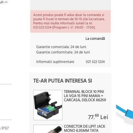
lt »»
Acest produs poate fi adus doar la comanda si
poate fi livrat in termen de 10-15 zile lucratoare.
Pentru mai multe informatii sunati la nr.
021.322.1234 (Program L-V: 09.00 - 17.00).
La comandă
Garantie comerciala:
24 de luni
Garantie conformitate:
24 de luni
Informatii suplimentare
021 322 1234
TE-AR PUTEA INTERESA SI
TERMINAL BLOCK 10 PINI
LA VGA 15 PINI MAMA +
CARCASA, DELOCK 66259
69
77.
Lei
CONECTOR DE LIPIT JACK
 IP67
MONO 6.35MM TATA