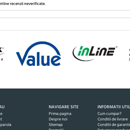
ntine recenzii neverificate.
AU
NAVIGARE SITE
INFORMATII UTI
re
Prima pagina
Cum cumpar?
nt
Despre noi
Conditii de livrare
 parola
Sitemap
Conditii de garanti