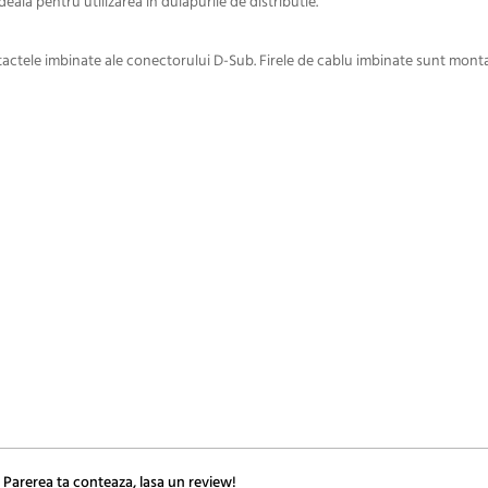
deala pentru utilizarea in dulapurile de distributie.
ntactele imbinate ale conectorului D-Sub. Firele de cablu imbinate sunt mont
 Parerea ta conteaza, lasa un review!