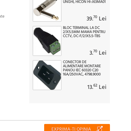
UNGHI, HICON HI-J63MA01
ate
70
39.
Lei
BLOC TERMINAL LA DC
2.1X5.5MM MAMA PENTRU
CCTV, DC-F/2.1X5.5-TBS
70
3.
Lei
CONECTOR DE
ALIMENTARE MONTARE
PANOU IEC 60320 C20
16A/250VAC, 4798.9000
62
13.
Lei
EXPRIMA-TI OPINIA