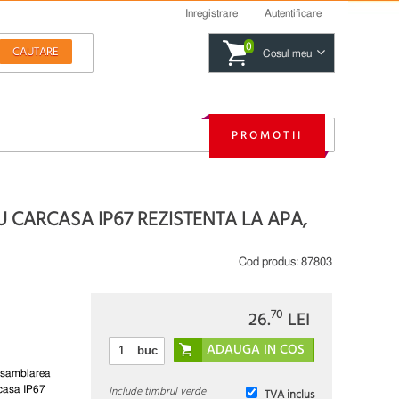
Inregistrare
Autentificare
0
Cosul meu
PROMOTII
 CARCASA IP67 REZISTENTA LA APA,
Cod produs:
87803
70
26.
LEI
buc
 asamblarea
Include timbrul verde
arcasa IP67
TVA inclus