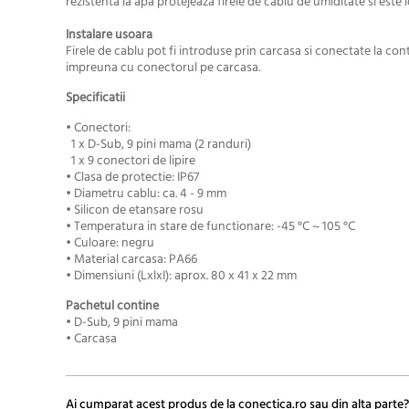
rezistenta la apa protejeaza firele de cablu de umiditate si este i
Instalare usoara
Firele de cablu pot fi introduse prin carcasa si conectate la co
impreuna cu conectorul pe carcasa.
Specificatii
• Conectori:
1 x D-Sub, 9 pini mama (2 randuri)
1 x 9 conectori de lipire
• Clasa de protectie: IP67
• Diametru cablu:
ca. 4 - 9 mm
• Silicon de etansare rosu
• Temperatura in stare de functionare: -45 °C ~ 105 °C
• Culoare: negru
• Material carcasa: PA66
• Dimensiuni (LxlxI): aprox.
80 x 41 x 22 mm
Pachetul contine
• D-Sub, 9 pini mama
• Carcasa
Ai cumparat acest produs de la conectica.ro sau din alta parte?