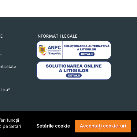
LE
INFORMATII LEGALE
e
e
ntialitate
tica®
ri funcții
Setările cookie
Acceptați cookie-uri
c pe Setări