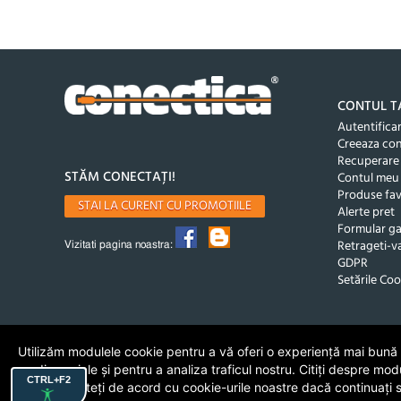
CONTUL T
Autentifica
Creeaza co
Recuperare
STĂM CONECTAȚI!
Contul meu
Produse fav
STAI LA CURENT CU PROMOTIILE
Alerte pret
Formular ga
Retrageti-va
Vizitati pagina noastra:
GDPR
Setările Coo
Utilizăm modulele cookie pentru a vă oferi o experiență mai bună de
media sociale și pentru a analiza traficul nostru. Citiți despre mod
CTRL+F2
cookie. Sunteți de acord cu cookie-urile noastre dacă continuați să