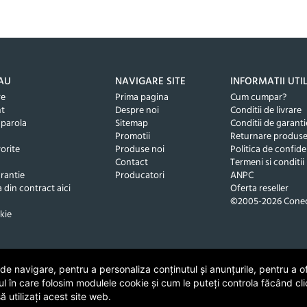
AU
NAVIGARE SITE
INFORMATII UTI
re
Prima pagina
Cum cumpar?
nt
Despre noi
Conditii de livrare
 parola
Sitemap
Conditii de garanti
Promotii
Returnare produs
orite
Produse noi
Politica de confide
Contact
Termeni si conditii
rantie
Producatori
ANPC
 din contract aici
Oferta reseller
©2005-2026 Conec
kie
 navigare, pentru a personaliza conținutul și anunțurile, pentru a ofe
ul în care folosim modulele cookie și cum le puteți controla făcând cli
 utilizați acest site web.