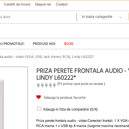
Conditii de livrare
Despre noi
Contact
CU PROMOTIILE!
PRODUSE NOI
BLOG
ala audio - video (VGA, USB, Jack stereo, RCA), Lindy L60222*
PRIZA PERETE FRONTALA AUDIO - V
LINDY L60222*
(
Fii primul care scrie un review
)
Adauga la produse favorite
Adauga in lista de comparatie (
0
/4)
Priza perete frontala audio - video Conectori frontali: 1 X VG
RCA mama 1 x USB tip A mama (lungime maxima recomanda