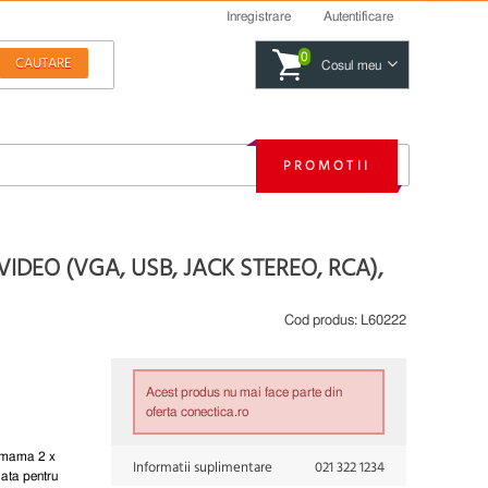
Inregistrare
Autentificare
0
Cosul meu
PROMOTII
IDEO (VGA, USB, JACK STEREO, RCA),
Cod produs:
L60222
Acest produs nu mai face parte din
oferta conectica.ro
A mama 2 x
Informatii suplimentare
021 322 1234
ta pentru