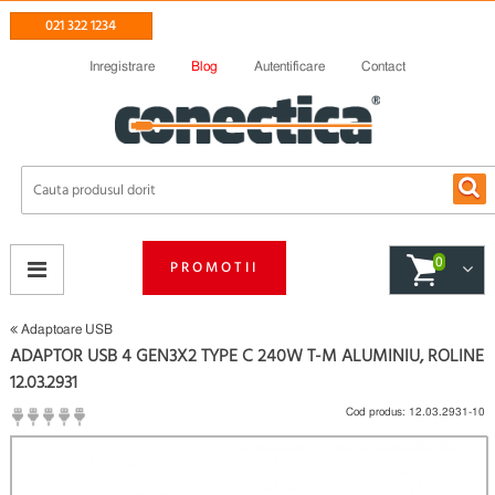
021 322 1234
Inregistrare
Blog
Autentificare
Contact
0
PROMOTII
Adaptoare USB
ADAPTOR USB 4 GEN3X2 TYPE C 240W T-M ALUMINIU, ROLINE
12.03.2931
Cod produs:
12.03.2931-10
(
Fii primul care scrie un review