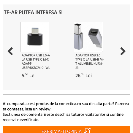
TE-AR PUTEA INTERESA SI
ADAPTOR USB 2.0-A
ADAPTOR USB 2.0
LA USB TYPE C M-T,
TYPE C LA USB-B M-
ADAPT-
T ALUMINIU, KUR31-
USBF/USBCM-01-WL
23
51
10
5.
Lei
26.
Lei
Ai cumparat acest produs de la conectica.ro sau din alta parte? Parerea
ta conteaza, lasa un review!
Sectiunea de comentarii este deschisa tuturor vizitatorilor si contine
recenzii neverificate.
EXPRIMA-TI OPINIA