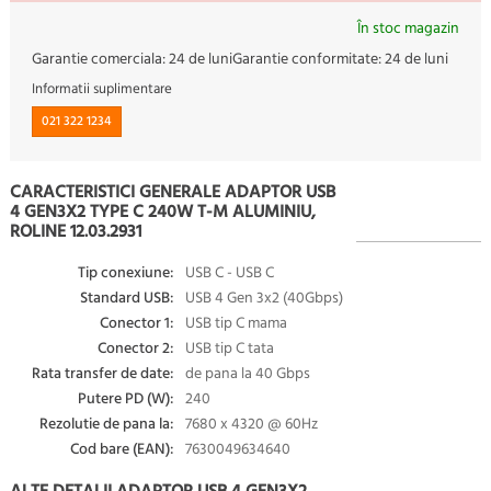
În stoc magazin
Garantie comerciala:
24 de luni
Garantie conformitate:
24 de luni
Informatii suplimentare
021 322 1234
CARACTERISTICI GENERALE ADAPTOR USB
4 GEN3X2 TYPE C 240W T-M ALUMINIU,
ROLINE 12.03.2931
Tip conexiune:
USB C - USB C
Standard USB:
USB 4 Gen 3x2 (40Gbps)
Conector 1:
USB tip C mama
Conector 2:
USB tip C tata
Rata transfer de date:
de pana la 40 Gbps
Putere PD (W):
240
Rezolutie de pana la:
7680 x 4320 @ 60Hz
Cod bare (EAN):
7630049634640