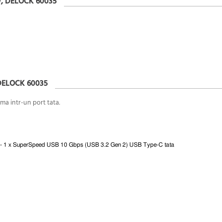
W, DELOCK 60035
DELOCK 60035
a intr-un port tata.
- 1 x SuperSpeed USB 10 Gbps (USB 3.2 Gen 2) USB Type-C tata