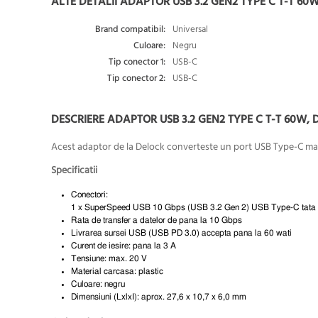
ALTE DETALII ADAPTOR USB 3.2 GEN2 TYPE C T-T 60
Brand compatibil:
Universal
Culoare:
Negru
Tip conector 1:
USB-C
Tip conector 2:
USB-C
DESCRIERE ADAPTOR USB 3.2 GEN2 TYPE C T-T 60W, 
Acest adaptor de la Delock converteste un port USB Type-C mam
Specificatii
Conectori:
1 x SuperSpeed USB 10 Gbps (USB 3.2 Gen 2) USB Type-C tata 
Rata de transfer a datelor de pana la 10 Gbps
Livrarea sursei USB (USB PD 3.0) accepta pana la 60 wati
Curent de iesire: pana la 3 A
Tensiune: max. 20 V
Material carcasa: plastic
Culoare: negru
Dimensiuni (LxlxI): aprox.
27,6 x 10,7 x 6,0 mm