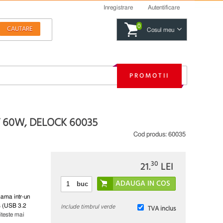
Inregistrare
Autentificare
0
Cosul meu
PROMOTII
T 60W, DELOCK 60035
Cod produs:
60035
30
21.
LEI
buc
ama intr-un
Include timbrul verde
s (USB 3.2
TVA inclus
iteste mai