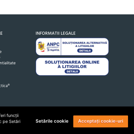
LE
INFORMATII LEGALE
e
e
ntialitate
tica®
ri funcții
Setările cookie
Acceptați cookie-uri
c pe Setări