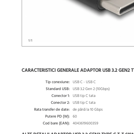
1
/1
CARACTERISTICI GENERALE ADAPTOR USB 3.2 GEN2 T
Tip conexiune:
USB C - USB C
Standard USB:
USB 3.2 Gen 2 (10Gbps)
Conector 1:
USB tip C tata
Conector 2:
USB tip C tata
Rata transfer de date:
de până la 10 Gbps
Putere PD (W):
60
Cod bare (EAN):
4043619600359