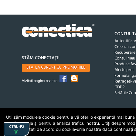
CONTUL T
Autentifica
Creeaza co
Recuperare
STĂM CONECTAȚI!
Contul meu
Produse fav
STAI LA CURENT CU PROMOTIILE
Alerte pret
Formular ga
Retrageti-va
Vizitati pagina noastra:
GDPR
Setările Coo
Utilizăm modulele cookie pentru a vă oferi o experiență mai bună de
media sociale și pentru a analiza traficul nostru. Citiți despre mod
CTRL+F2
cookie. Sunteți de acord cu cookie-urile noastre dacă continuați să