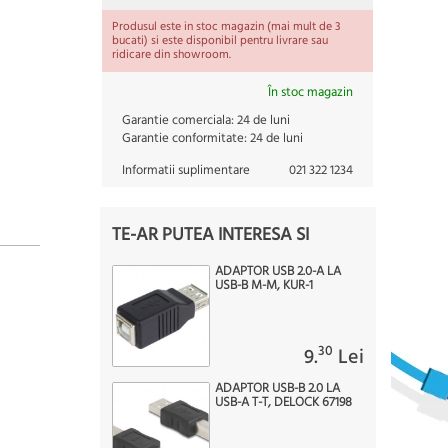
Produsul este in stoc magazin (mai mult de 3
bucati) si este disponibil pentru livrare sau
ridicare din showroom.
În stoc magazin
Garantie comerciala:
24 de luni
Garantie conformitate:
24 de luni
Informatii suplimentare
021 322 1234
TE-AR PUTEA INTERESA SI
ADAPTOR USB 2.0-A LA
USB-B M-M, KUR-1
30
9.
Lei
ADAPTOR USB-B 2.0 LA
USB-A T-T, DELOCK 67198