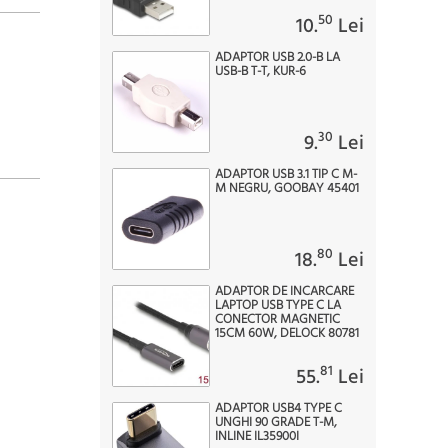
50
10.
Lei
ADAPTOR USB 2.0-B LA
USB-B T-T, KUR-6
30
9.
Lei
ADAPTOR USB 3.1 TIP C M-
M NEGRU, GOOBAY 45401
80
18.
Lei
ADAPTOR DE INCARCARE
LAPTOP USB TYPE C LA
CONECTOR MAGNETIC
15CM 60W, DELOCK 80781
81
55.
Lei
ADAPTOR USB4 TYPE C
UNGHI 90 GRADE T-M,
INLINE IL35900I