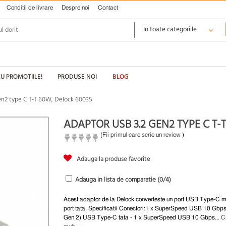
Conditii de livrare
Despre noi
Contact
CU PROMOTIILE!
PRODUSE NOI
BLOG
en2 type C T-T 60W, Delock 60035
ADAPTOR USB 3.2 GEN2 TYPE C T-
(
Fii primul care scrie un review
)
Adauga la produse favorite
Adauga in lista de comparatie (
0
/4)
Acest adaptor de la Delock converteste un port USB Type-C m
port tata. Specificatii Conectori:1 x SuperSpeed USB 10 Gbp
Gen 2) USB Type-C tata - 1 x SuperSpeed USB 10 Gbps...
C