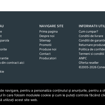
AU
NAVIGARE SITE
INFORMATII UTI
re
Prima pagina
Cum cumpar?
nt
Despre noi
Conditii de livrare
 parola
Sitemap
Conditii de garanti
Promotii
Returnare produs
orite
Produse noi
Politica de confide
Contact
Termeni si conditii
rantie
Producatori
ANPC
 din contract aici
Oferta reseller
©2005-2026 Conec
kie
 navigare, pentru a personaliza conținutul și anunțurile, pentru a ofe
ul în care folosim modulele cookie și cum le puteți controla făcând cli
 utilizați acest site web.