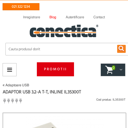
021 322 1234
Inregistrare
Blog
Autentificare
Contact
0
PROMOTII
Adaptoare USB
ADAPTOR USB 3.2-A T-T, INLINE IL35300T
Cod produs:
IL35300T
(
Fii primul care scrie un review
)