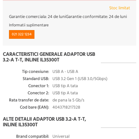
Stoc limitat
Garantie comerciala:
24 de luni
Garantie conformitate:
24 de luni
Informatii suplimentare
021 322 1234
CARACTERISTICI GENERALE ADAPTOR USB
3.2-A T-T, INLINE IL35300T
Tip conexiune:
USB A - USB A
Standard USB:
USB 3.2 Gen 1 (USB 3.0/5Gbps)
Conector 1:
USB tip A tata
Conector 2:
USB tip A tata
Rata transfer de date:
de pana la 5 Gb/s
Cod bare (EAN):
4043718217328
ALTE DETALII ADAPTOR USB 3.2-A T-T,
INLINE IL35300T
Brand compatibil:
Universal