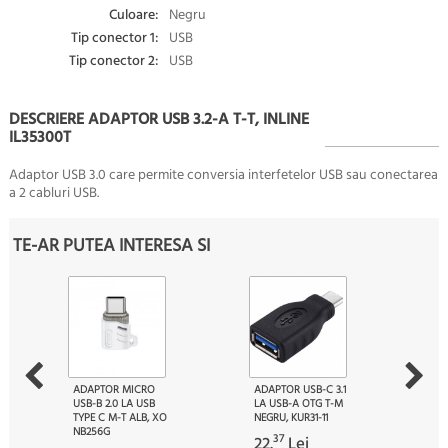
Culoare:
Negru
Tip conector 1:
USB
Tip conector 2:
USB
DESCRIERE ADAPTOR USB 3.2-A T-T, INLINE
IL35300T
Adaptor USB 3.0 care permite conversia interfetelor USB sau conectarea
a 2 cabluri USB.
TE-AR PUTEA INTERESA SI
ADAPTOR MICRO
ADAPTOR USB-C 3.1
USB-B 2.0 LA USB
LA USB-A OTG T-M
TYPE C M-T ALB, XO
NEGRU, KUR31-11
NB256G
37
22.
Lei