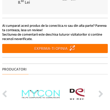
60
8.
Lei
Ai cumparat acest produs de la conectica.ro sau din alta parte? Parerea
ta conteaza, lasa un review!
Sectiunea de comentarii este deschisa tuturor vizitatorilor si contine
recenzii neverificate.
EXPRIMA-TI OPINIA
PRODUCATORI