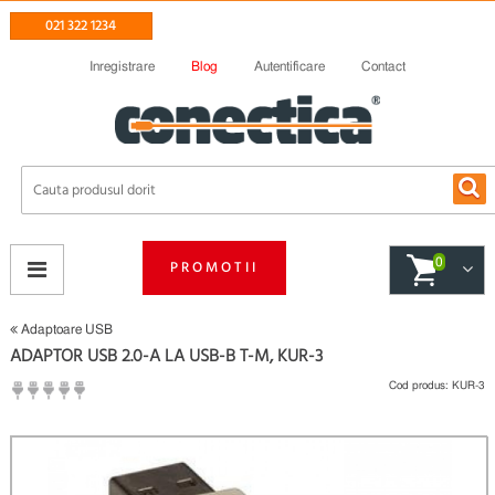
021 322 1234
Inregistrare
Blog
Autentificare
Contact
0
PROMOTII
Adaptoare USB
ADAPTOR USB 2.0-A LA USB-B T-M, KUR-3
Cod produs:
KUR-3
(
Fii primul care scrie un review
)