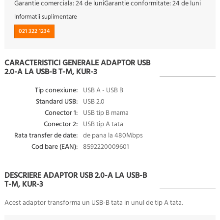
Garantie comerciala:
24 de luni
Garantie conformitate:
24 de luni
Informatii suplimentare
021 322 1234
CARACTERISTICI GENERALE ADAPTOR USB
2.0-A LA USB-B T-M, KUR-3
Tip conexiune:
USB A - USB B
Standard USB:
USB 2.0
Conector 1:
USB tip B mama
Conector 2:
USB tip A tata
Rata transfer de date:
de pana la 480Mbps
Cod bare (EAN):
8592220009601
DESCRIERE ADAPTOR USB 2.0-A LA USB-B
T-M, KUR-3
Acest adaptor transforma un USB-B tata in unul de tip A tata.