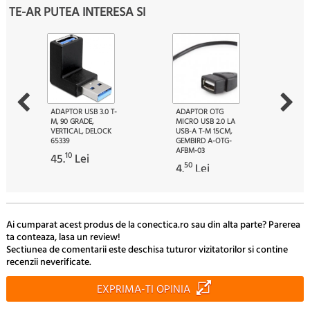
TE-AR PUTEA INTERESA SI
ADAPTOR USB 3.0 T-
ADAPTOR OTG
M, 90 GRADE,
MICRO USB 2.0 LA
VERTICAL, DELOCK
USB-A T-M 15CM,
65339
GEMBIRD A-OTG-
AFBM-03
10
45.
Lei
50
4.
Lei
Ai cumparat acest produs de la conectica.ro sau din alta parte? Parerea
ta conteaza, lasa un review!
Sectiunea de comentarii este deschisa tuturor vizitatorilor si contine
recenzii neverificate.
EXPRIMA-TI OPINIA