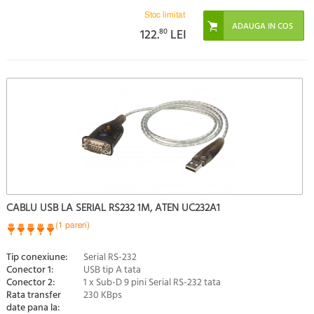
Stoc limitat
122.
80
LEI
CABLU USB LA SERIAL RS232 1M, ATEN UC232A1
(1 pareri)
Tip conexiune:
Serial RS-232
Conector 1:
USB tip A tata
Conector 2:
1 x Sub-D 9 pini Serial RS-232 tata
Rata transfer
230 KBps
date pana la: