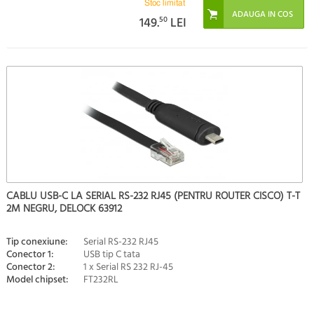
Stoc limitat
149.
50
LEI
CABLU USB-C LA SERIAL RS-232 RJ45 (PENTRU ROUTER CISCO) T-T
2M NEGRU, DELOCK 63912
Tip conexiune:
Serial RS-232 RJ45
Conector 1:
USB tip C tata
Conector 2:
1 x Serial RS 232 RJ-45
Model chipset:
FT232RL