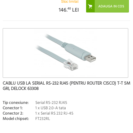
Stoc limitat
146.
40
LEI
CABLU USB LA SERIAL RS-232 RJ45 (PENTRU ROUTER CISCO) T-T 5M
GRI, DELOCK 63308
Tip conexiune:
Serial RS-232 RJ45
Conector 1:
1 x USB 2.0-A tata
Conector 2:
1 x Serial RS 232 RJ-45
Model chipset:
FT232RL