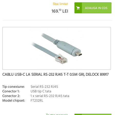
Stoc limitat
169.
10
LEI
CABLU USB-C LA SERIAL RS-232 RJ45 T-T 0.5M GRI, DELOCK 89917
Tip conexiune:
Serial RS-232 RJ45
Conector 1:
USB tip C tata
Conector 2:
1 x serial RS-232 RJ45 tata
Model chipset:
FT232RL