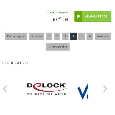
În stoc magazin
63.
60
LEI
Prima pagina
< Înapoi
1
2
3
4
5
6
Inainte >
Ultima pagina
PRODUCATORI