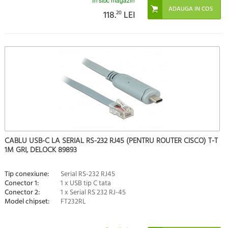
În stoc magazin
118.
20
LEI
CABLU USB-C LA SERIAL RS-232 RJ45 (PENTRU ROUTER CISCO) T-T
1M GRI, DELOCK 89893
Tip conexiune:
Serial RS-232 RJ45
Conector 1:
1 x USB tip C tata
Conector 2:
1 x Serial RS 232 RJ-45
Model chipset:
FT232RL