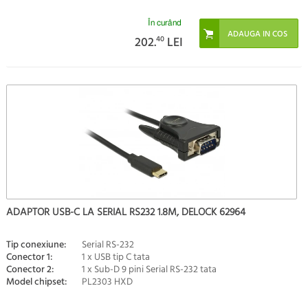
În curând
202.
40
LEI
ADAPTOR USB-C LA SERIAL RS232 1.8M, DELOCK 62964
Tip conexiune:
Serial RS-232
Conector 1:
1 x USB tip C tata
Conector 2:
1 x Sub-D 9 pini Serial RS-232 tata
Model chipset:
PL2303 HXD