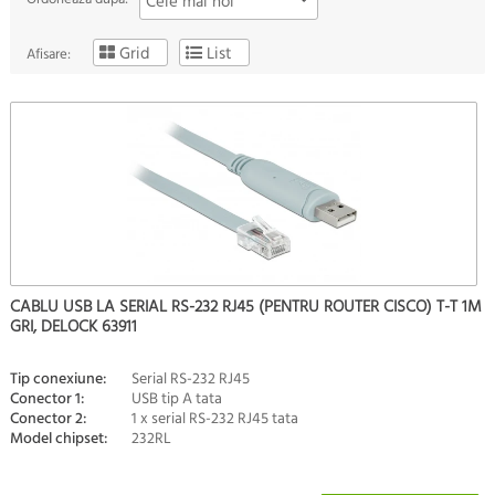
Cele mai noi
Grid
List
Afisare:
CABLU USB LA SERIAL RS-232 RJ45 (PENTRU ROUTER CISCO) T-T 1M
GRI, DELOCK 63911
Tip conexiune:
Serial RS-232 RJ45
Conector 1:
USB tip A tata
Conector 2:
1 x serial RS-232 RJ45 tata
Model chipset:
232RL