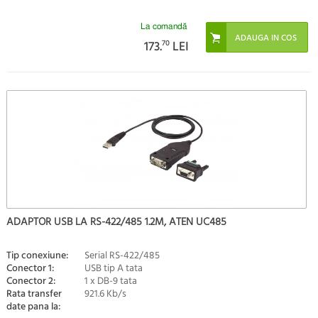
La comandă
173.
70
LEI
ADAPTOR USB LA RS-422/485 1.2M, ATEN UC485
Tip conexiune:
Serial RS-422/485
Conector 1:
USB tip A tata
Conector 2:
1 x DB-9 tata
Rata transfer
921.6 Kb/s
date pana la: