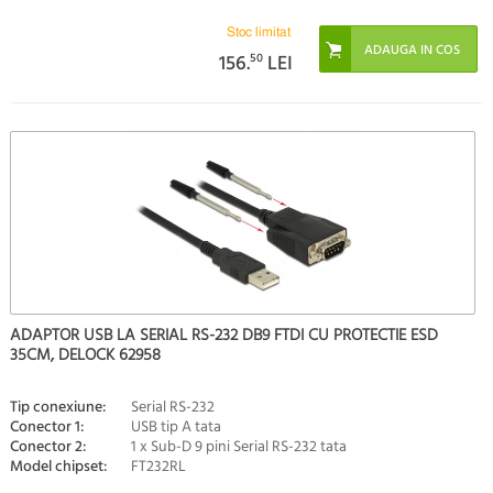
Stoc limitat
156.
50
LEI
ADAPTOR USB LA SERIAL RS-232 DB9 FTDI CU PROTECTIE ESD
35CM, DELOCK 62958
Tip conexiune:
Serial RS-232
Conector 1:
USB tip A tata
Conector 2:
1 x Sub-D 9 pini Serial RS-232 tata
Model chipset:
FT232RL