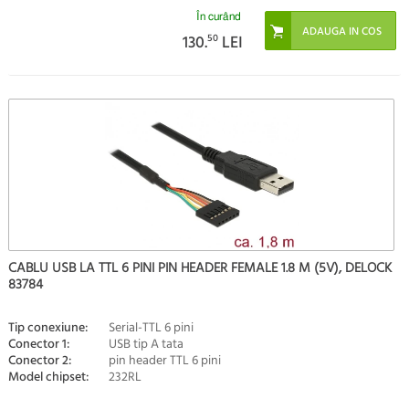
În curând
130.
50
LEI
CABLU USB LA TTL 6 PINI PIN HEADER FEMALE 1.8 M (5V), DELOCK
83784
Tip conexiune:
Serial-TTL 6 pini
Conector 1:
USB tip A tata
Conector 2:
pin header TTL 6 pini
Model chipset:
232RL