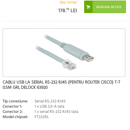
Stoc limitat
178.
70
LEI
CABLU USB LA SERIAL RS-232 RJ45 (PENTRU ROUTER CISCO) T-T
0.5M GRI, DELOCK 63920
Tip conexiune:
Serial RS-232 RJ45
Conector 1:
1 x USB 2.0-A tata
Conector 2:
1 x serial RS-232 RJ45 tata
Model chipset:
FT232RL