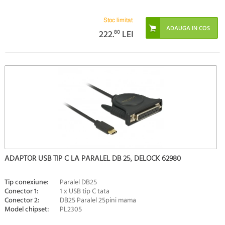
Stoc limitat
222.
80
LEI
ADAPTOR USB TIP C LA PARALEL DB 25, DELOCK 62980
Tip conexiune:
Paralel DB25
Conector 1:
1 x USB tip C tata
Conector 2:
DB25 Paralel 25pini mama
Model chipset:
PL2305