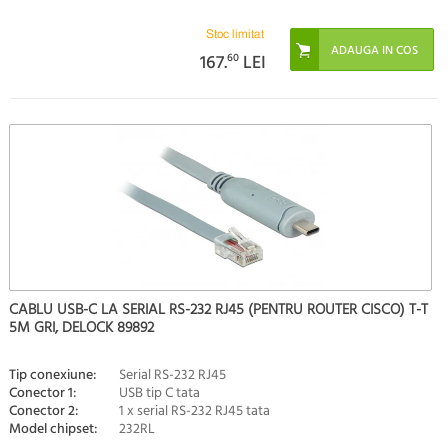
Stoc limitat
167.
60
LEI
CABLU USB-C LA SERIAL RS-232 RJ45 (PENTRU ROUTER CISCO) T-T
5M GRI, DELOCK 89892
Tip conexiune:
Serial RS-232 RJ45
Conector 1:
USB tip C tata
Conector 2:
1 x serial RS-232 RJ45 tata
Model chipset:
232RL