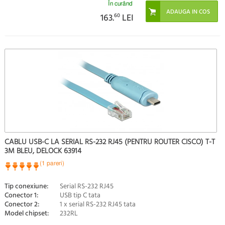
În curând
163.
60
LEI
CABLU USB-C LA SERIAL RS-232 RJ45 (PENTRU ROUTER CISCO) T-T
3M BLEU, DELOCK 63914
(1 pareri)
Tip conexiune:
Serial RS-232 RJ45
Conector 1:
USB tip C tata
Conector 2:
1 x serial RS-232 RJ45 tata
Model chipset:
232RL