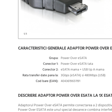
1
/1
CARACTERISTICI GENERALE ADAPTOR POWER OVER ESA
Grupa:
Power Over eSATA
Conector 1:
Power Over eSATA tata
Conector 2:
eSATA mama + USB tip A mama
Rata transfer date pana la:
3Gbps (eSATA) si 480Mbps (USB)
Cod bare (EAN):
4043619651191
DESCRIERE ADAPTOR POWER OVER ESATA LA 1X ESATA 
Adaptorul Power Over eSATA permite conectarea a 2 dispozitive 
Power Over ESATA este unul special deoarece combina interfet