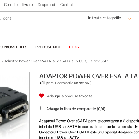
Conditii de livrare
Despre noi
Contact
CU PROMOTIILE!
PRODUSE NOI
BLOG
Adaptor Power Over eSATA la 1x eSATA si 1x USB, Delock 65119
E
»
ADAPTOR POWER OVER ESATA LA 1X
(
Fii primul care scrie un review
)
Adauga la produse favorite
Adauga in lista de comparatie (
0
/4)
Adaptorul Power Over eSATA permite conectarea a 2 dispozit
interfata USB si eSATA in acelasi timp la portul sistemului dvs
Conectorul Power Over ESATA este unul special deoarece co
interfetele USB si eSATA.