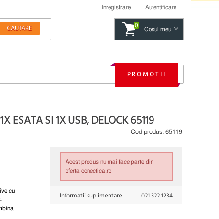
Inregistrare
Autentificare
0
Cosul meu
PROMOTII
 ESATA SI 1X USB, DELOCK 65119
Cod produs:
65119
Acest produs nu mai face parte din
oferta conectica.ro
ive cu
Informatii suplimentare
021 322 1234
.
mbina