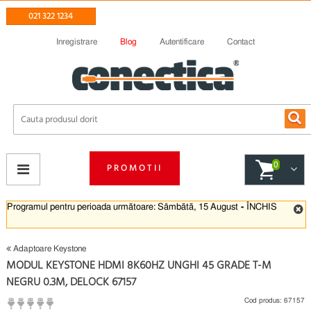
021 322 1234
Inregistrare
Blog
Autentificare
Contact
0
PROMOTII
Programul pentru perioada următoare: Sâmbătă, 15 August
-
ÎNCHIS
Adaptoare Keystone
MODUL KEYSTONE HDMI 8K60HZ UNGHI 45 GRADE T-M
NEGRU 0.3M, DELOCK 67157
Cod produs:
67157