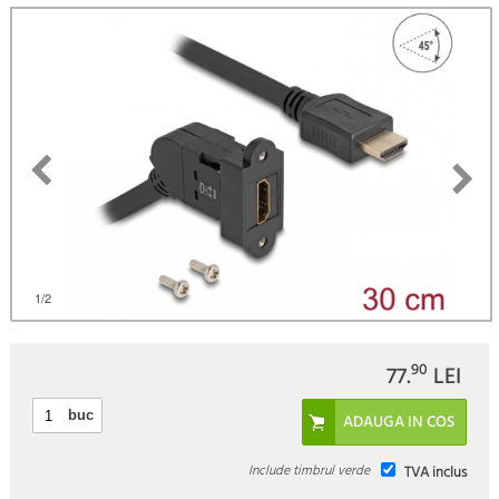
(
Fii primul care scrie un review
)
1
/2
90
77.
LEI
buc
Include timbrul verde
TVA inclus