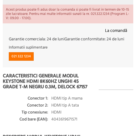
Acest produs poate fi adus doar la comanda si poate fi livrat in termen de 10-15
zile lucratoare. Pentru mai multe informatii sunati la nr. 021.322.1234 (Program L-
V: 09.00 - 17.00).
La comandă
Garantie comerciala:
24 de luni
Garantie conformitate:
24 de luni
Informatii suplimentare
021 322 1234
CARACTERISTICI GENERALE MODUL
KEYSTONE HDMI 8K60HZ UNGHI 45
GRADE T-M NEGRU 0.3M, DELOCK 67157
Conector 1:
HDMI tip A mama
Conector 2:
HDMI tip A tata
Tip conexiune:
HDMI
Cod bare (EAN):
4043619671571