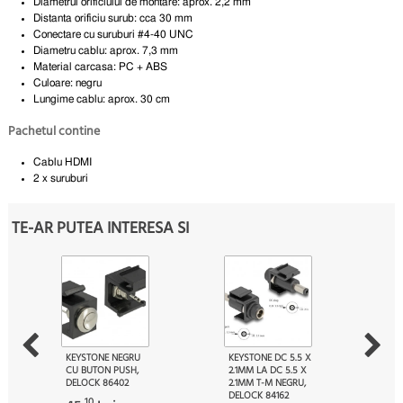
Diametrul orificiului de montare: aprox. 2,2 mm
Distanta orificiu surub: cca 30 mm
Conectare cu suruburi #4-40 UNC
Diametru cablu: aprox. 7,3 mm
Material carcasa: PC + ABS
Culoare: negru
Lungime cablu: aprox. 30 cm
Pachetul contine
Cablu HDMI
2 x suruburi
TE-AR PUTEA INTERESA SI
KEYSTONE NEGRU
KEYSTONE DC 5.5 X
CU BUTON PUSH,
2.1MM LA DC 5.5 X
DELOCK 86402
2.1MM T-M NEGRU,
DELOCK 84162
10