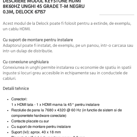
DESCRIERE MODUL KEYSTONE HDMI
8K60HZ UNGHI 45 GRADE T-M NEGRU
0.3M, DELOCK 67157
Acest modul de la Delock poate fi folosit pentru a extinde, de exemplu,
un cablu HDMI.
Cu suport de montare pentru instalare
Adaptorul poate fi instalat, de exemplu, pe un panou, intr-o carcasa sau
intr-un dulap de distributie.
Cu conexiune unghiulara
Conexiunea in unghi permite instalarea cu economie de spatiu in spatii
inguste si locuri greu accesibile in echipamente sau in conductele de
cabluri.
Detalii tehnice
Conectori:
1 x HDMI tata - 1 x HDMI mama la 45° pentru instalare
Rezolutie de pana la 7680 x 4320 @ 60 Hz (in functie de sistem si de
componentele hardware conectate)
Contacte placate cu aur
Cu suport de montare pentru instalare
Suport (lxI): aprox. 40 x 18 mm