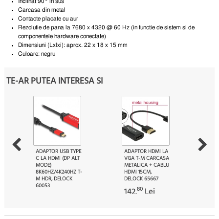
Inclinat 90° in sus
Carcasa din metal
Contacte placate cu aur
Rezolutie de pana la 7680 x 4320 @ 60 Hz (in functie de sistem si de
componentele hardware conectate)
Dimensiuni (Lxlxi): aprox. 22 x 18 x 15 mm
Culoare: negru
TE-AR PUTEA INTERESA SI
ADAPTOR USB TYPE
ADAPTOR HDMI LA
C LA HDMI (DP ALT
VGA T-M CARCASA
MODE)
METALICA + CABLU
8K60HZ/4K240HZ T-
HDMI 15CM,
M HDR, DELOCK
DELOCK 65667
60053
80
142.
Lei
79
227.
Lei