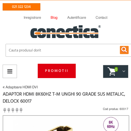
021 322 1234
Inregistrare
Blog
Autentificare
Contact
0
PROMOTII
Adaptoare HDMI DVI
ADAPTOR HDMI 8K60HZ T-M UNGHI 90 GRADE SUS METALIC,
DELOCK 60017
Cod produs:
60017
(
Fii primul care scrie un review