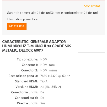
Stoc limitat
Garantie comerciala:
24 de luni
Garantie conformitate:
24 de luni
Informatii suplimentare
021 322 1234
CARACTERISTICI GENERALE ADAPTOR
HDMI 8K60HZ T-M UNGHI 90 GRADE SUS
METALIC, DELOCK 60017
Tip conexiune:
HDMI
Conector 1:
HDMI tata
Conector 2:
HDMI mama
Rezolutie de pana la:
7680 x 4320 @ 60 Hz
Standard HDMI:
Tip A
Versiune HDMI:
2.1 (8K, UHD-2)
Conector in unghi:
Da
Conectori auriti:
Da
Directie unghi:
Sus