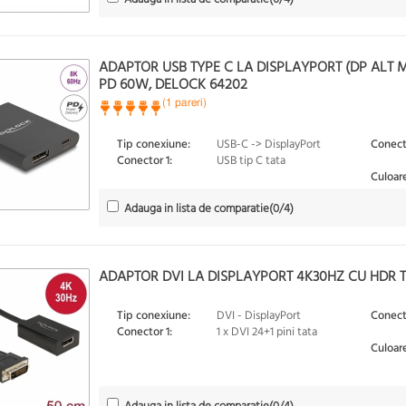
ADAPTOR USB TYPE C LA DISPLAYPORT (DP ALT 
PD 60W, DELOCK 64202
(1 pareri)
Tip conexiune:
USB-C -> DisplayPort
Conect
Conector 1:
USB tip C tata
Culoare
Adauga in lista de comparatie
(
0
/4)
ADAPTOR DVI LA DISPLAYPORT 4K30HZ CU HDR T
Tip conexiune:
DVI - DisplayPort
Conect
Conector 1:
1 x DVI 24+1 pini tata
Culoare