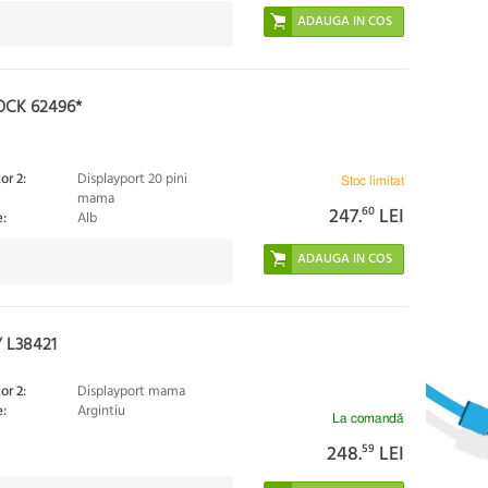
OCK 62496*
or 2:
Displayport 20 pini
Stoc limitat
mama
247.
60
LEI
:
Alb
 L38421
or 2:
Displayport mama
:
Argintiu
La comandă
248.
59
LEI