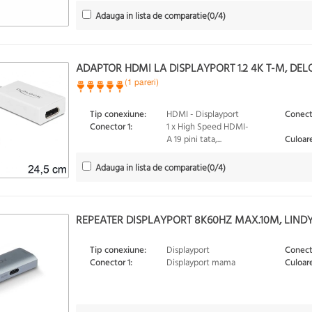
Adauga in lista de comparatie
(
0
/4)
ADAPTOR HDMI LA DISPLAYPORT 1.2 4K T-M, DEL
(1 pareri)
Tip conexiune:
HDMI - Displayport
Conect
Conector 1:
1 x High Speed HDMI-
A 19 pini tata,...
Culoare
Adauga in lista de comparatie
(
0
/4)
REPEATER DISPLAYPORT 8K60HZ MAX.10M, LINDY
Tip conexiune:
Displayport
Conect
Conector 1:
Displayport mama
Culoare