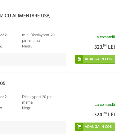
Z CU ALIMENTARE USB,
or 2:
mini Displayport 20
La comandă
pini mama
323.
54
LEI
:
Negru
905
or 2:
Displayport 20 pini
mama
La comandă
:
Negru
324.
20
LEI