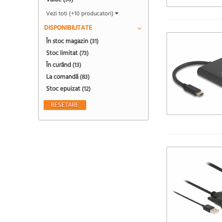
(30)
Vezi toti (+10 producatori)
DISPONIBILITATE
În stoc magazin
(31)
Stoc limitat
(73)
În curând
(13)
La comandă
(83)
Stoc epuizat
(12)
RESETARE