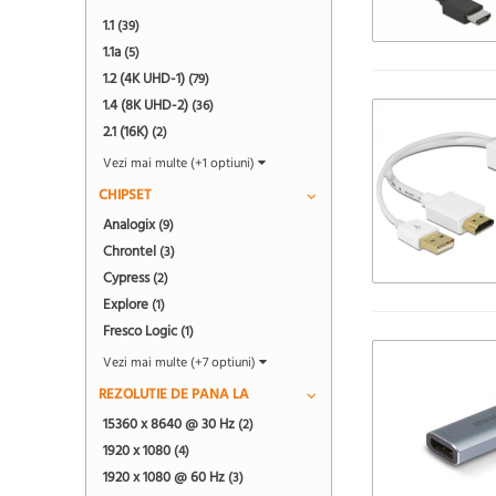
1.1
(39)
1.1a
(5)
1.2 (4K UHD-1)
(79)
1.4 (8K UHD-2)
(36)
2.1 (16K)
(2)
Vezi mai multe (+1 optiuni)
CHIPSET
Analogix
(9)
Chrontel
(3)
Cypress
(2)
Explore
(1)
Fresco Logic
(1)
Vezi mai multe (+7 optiuni)
REZOLUTIE DE PANA LA
15360 x 8640 @ 30 Hz
(2)
1920 x 1080
(4)
1920 x 1080 @ 60 Hz
(3)