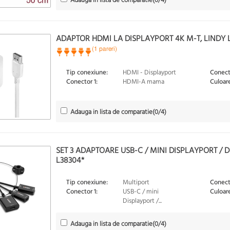
Adauga in lista de comparatie
(
0
/4)
ADAPTOR HDMI LA DISPLAYPORT 4K M-T, LINDY 
(1 pareri)
Tip conexiune:
HDMI - Displayport
Conect
Conector 1:
HDMI-A mama
Culoare
Adauga in lista de comparatie
(
0
/4)
SET 3 ADAPTOARE USB-C / MINI DISPLAYPORT / 
L38304*
Tip conexiune:
Multiport
Conect
Conector 1:
USB-C / mini
Culoare
Displayport /...
Adauga in lista de comparatie
(
0
/4)