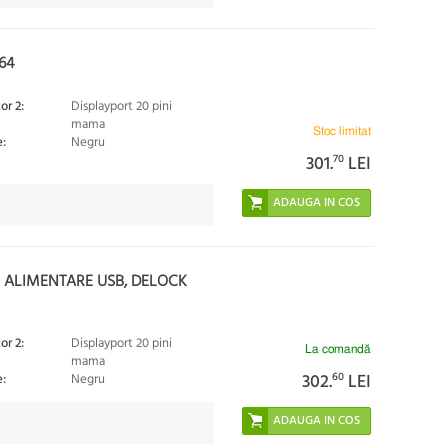
64
or 2:
Displayport 20 pini
mama
Stoc limitat
:
Negru
301.
70
LEI
+ ALIMENTARE USB, DELOCK
or 2:
Displayport 20 pini
La comandă
mama
302.
60
LEI
:
Negru