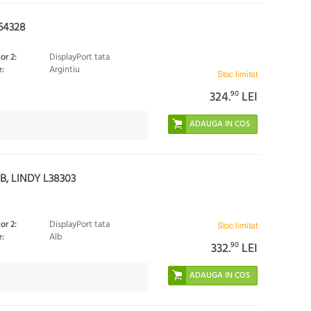
64328
or 2:
DisplayPort tata
:
Argintiu
Stoc limitat
324.
90
LEI
, LINDY L38303
or 2:
DisplayPort tata
Stoc limitat
:
Alb
332.
90
LEI