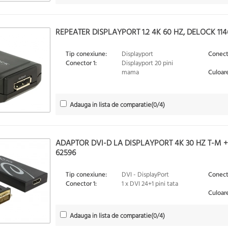
REPEATER DISPLAYPORT 1.2 4K 60 HZ, DELOCK 114
Tip conexiune:
Displayport
Conect
Conector 1:
Displayport 20 pini
mama
Culoare
Adauga in lista de comparatie
(
0
/4)
ADAPTOR DVI-D LA DISPLAYPORT 4K 30 HZ T-M 
62596
Tip conexiune:
DVI - DisplayPort
Conect
Conector 1:
1 x DVI 24+1 pini tata
Culoare
Adauga in lista de comparatie
(
0
/4)