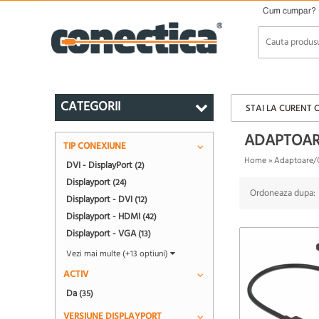
Cum cumpar?
CATEGORII
STAI LA CURENT 
ADAPTOAR
TIP CONEXIUNE
Home
»
Adaptoare/
DVI - DisplayPort
(2)
Displayport
(24)
Ordoneaza dupa:
Displayport - DVI
(12)
Displayport - HDMI
(42)
Displayport - VGA
(13)
Vezi mai multe (+13 optiuni)
ACTIV
Da
(35)
VERSIUNE DISPLAYPORT