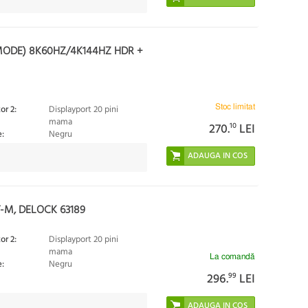
MODE) 8K60HZ/4K144HZ HDR +
Stoc limitat
or 2:
Displayport 20 pini
mama
270.
10
LEI
:
Negru
-M, DELOCK 63189
or 2:
Displayport 20 pini
mama
La comandă
:
Negru
296.
99
LEI