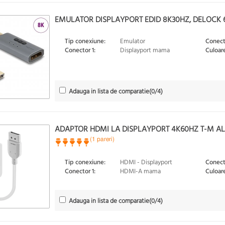
EMULATOR DISPLAYPORT EDID 8K30HZ, DELOCK 
Tip conexiune:
Emulator
Conect
Conector 1:
Displayport mama
Culoare
Adauga in lista de comparatie
(
0
/4)
ADAPTOR HDMI LA DISPLAYPORT 4K60HZ T-M ALB
(1 pareri)
Tip conexiune:
HDMI - Displayport
Conect
Conector 1:
HDMI-A mama
Culoare
Adauga in lista de comparatie
(
0
/4)