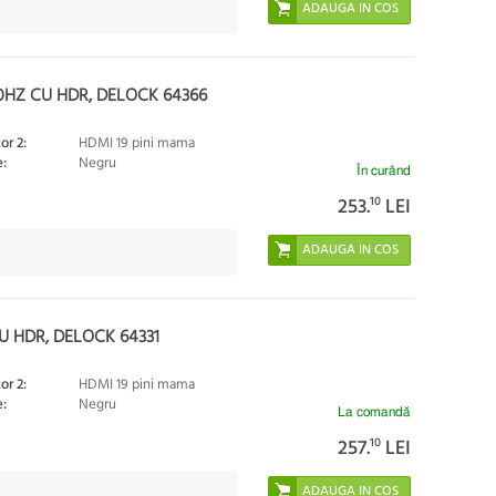
0HZ CU HDR, DELOCK 64366
or 2:
HDMI 19 pini mama
:
Negru
În curând
253.
10
LEI
 HDR, DELOCK 64331
or 2:
HDMI 19 pini mama
:
Negru
La comandă
257.
10
LEI