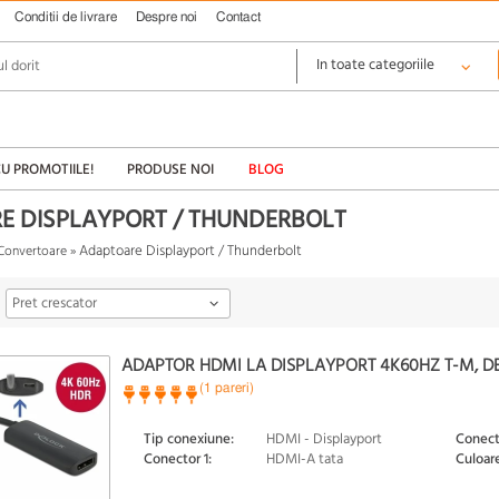
Conditii de livrare
Despre noi
Contact
CU PROMOTIILE!
PRODUSE NOI
BLOG
E DISPLAYPORT / THUNDERBOLT
Adaptoare Displayport / Thunderbolt
Convertoare
»
Pret crescator
ADAPTOR HDMI LA DISPLAYPORT 4K60HZ T-M, D
(1 pareri)
Tip conexiune:
HDMI - Displayport
Conect
Conector 1:
HDMI-A tata
Culoare