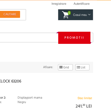
Inregistrare
Autentificare
0
Cosul meu
PROMOTII
Afisare:
Grid
List
ELOCK 63206
or 2:
Displayport mama
Stoc limitat
:
Negru
241.
20
LEI