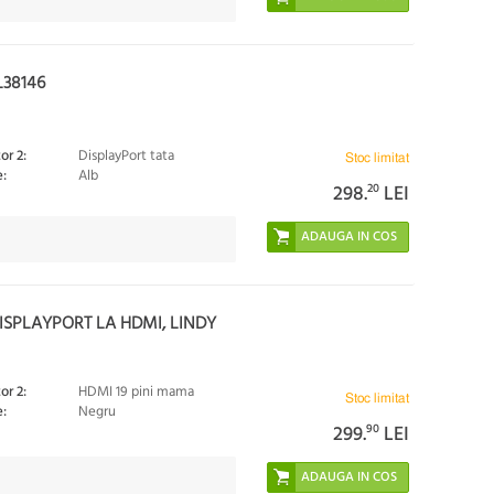
L38146
or 2:
DisplayPort tata
Stoc limitat
:
Alb
298.
20
LEI
DISPLAYPORT LA HDMI, LINDY
or 2:
HDMI 19 pini mama
Stoc limitat
:
Negru
299.
90
LEI