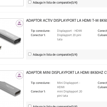
Adauga in lista de comparatie
(
0
/4)
ADAPTOR ACTIV DISPLAYPORT LA HDMI T-M 8K6
Tip conexiune:
Displayport - HDMI
Conect
Conector 1:
Displayport 20 pini
Culoare
tata
Adauga in lista de comparatie
(
0
/4)
ADAPTOR MINI DISPLAYPORT LA HDMI 8K60HZ CU
Tip conexiune:
Mini Displayport -
Conect
HDMI
Culoare
Conector 1:
mini Displayport 20
pini tata
Adauga in lista de comparatie
(
0
/4)