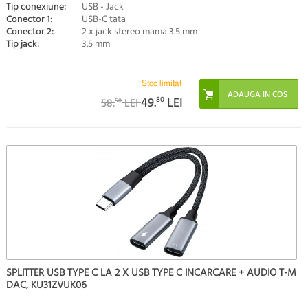
Tip conexiune:
USB - Jack
Conector 1:
USB-C tata
Conector 2:
2 x jack stereo mama 3.5 mm
Tip jack:
3.5 mm
Stoc limitat
49.
80
LEI
58.
LEI
50
SPLITTER USB TYPE C LA 2 X USB TYPE C INCARCARE + AUDIO T-M
DAC, KU31ZVUK06