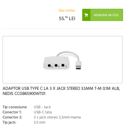
Stoc limitat
55.
10
LEI
ADAPTOR USB TYPE C LA 3 X JACK STEREO 3.5MM T-M 0.1M ALB,
NEDIS CCGB65900WT01
Tip conexiune:
USB - Jack
Conector 1:
USB-C tata
Conector 2:
3 x jack stereo 3,5mm mama
Tip jack:
3.5 mm