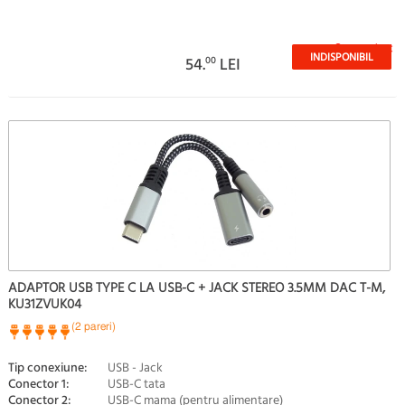
Stoc epuizat
INDISPONIBIL
54.
00
LEI
ADAPTOR USB TYPE C LA USB-C + JACK STEREO 3.5MM DAC T-M,
KU31ZVUK04
(2 pareri)
Tip conexiune:
USB - Jack
Conector 1:
USB-C tata
Conector 2:
USB-C mama (pentru alimentare)