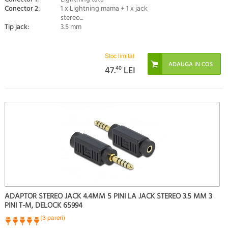
Conector 2:
1 x Lightning mama + 1 x jack
stereo...
Tip jack:
3.5 mm
Stoc limitat
47.
40
LEI
ADAPTOR STEREO JACK 4.4MM 5 PINI LA JACK STEREO 3.5 MM 3
PINI T-M, DELOCK 65994
(3 pareri)