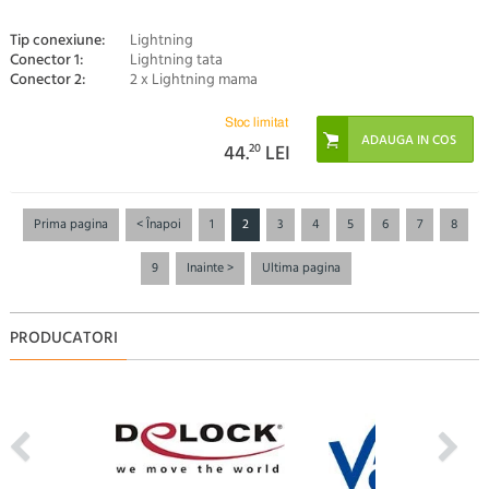
Tip conexiune:
Lightning
Conector 1:
Lightning tata
Conector 2:
2 x Lightning mama
Stoc limitat
44.
20
LEI
Prima pagina
< Înapoi
1
2
3
4
5
6
7
8
9
Inainte >
Ultima pagina
PRODUCATORI