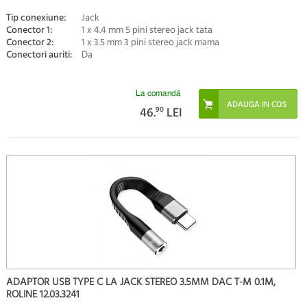
Tip conexiune:
Jack
Conector 1:
1 x 4.4 mm 5 pini stereo jack tata
Conector 2:
1 x 3.5 mm 3 pini stereo jack mama
Conectori auriti:
Da
La comandă
46.
90
LEI
ADAPTOR USB TYPE C LA JACK STEREO 3.5MM DAC T-M 0.1M,
ROLINE 12.03.3241