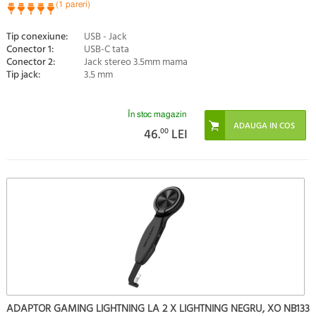
(1 pareri)
Tip conexiune:
USB - Jack
Conector 1:
USB-C tata
Conector 2:
Jack stereo 3.5mm mama
Tip jack:
3.5 mm
În stoc magazin
46.
00
LEI
ADAPTOR GAMING LIGHTNING LA 2 X LIGHTNING NEGRU, XO NB133