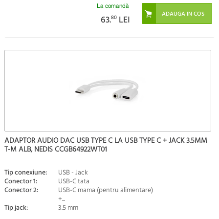
La comandă
63.
80
LEI
ADAPTOR AUDIO DAC USB TYPE C LA USB TYPE C + JACK 3.5MM
T-M ALB, NEDIS CCGB64922WT01
Tip conexiune:
USB - Jack
Conector 1:
USB-C tata
Conector 2:
USB-C mama (pentru alimentare)
+...
Tip jack:
3.5 mm