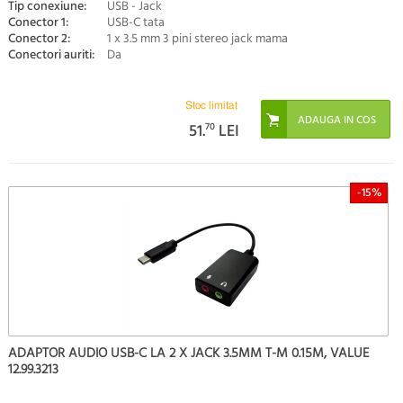
Tip conexiune:
USB - Jack
Conector 1:
USB-C tata
Conector 2:
1 x 3.5 mm 3 pini stereo jack mama
Conectori auriti:
Da
Stoc limitat
51.
70
LEI
-15%
ADAPTOR AUDIO USB-C LA 2 X JACK 3.5MM T-M 0.15M, VALUE
12.99.3213