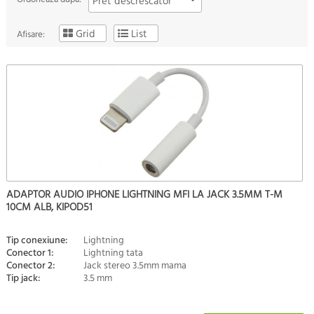
Pret descrescator
Grid
List
Afisare:
ADAPTOR AUDIO IPHONE LIGHTNING MFI LA JACK 3.5MM T-M
10CM ALB, KIPOD51
Tip conexiune:
Lightning
Conector 1:
Lightning tata
Conector 2:
Jack stereo 3.5mm mama
Tip jack:
3.5 mm