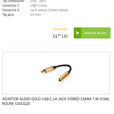
Tip conexiune:
USB - Jack
Conector 1:
USB-C tata
Conector 2:
Jack stereo 3.5mm mama
Tip jack:
3.5 mm
Stoc limitat
53.
00
LEI
ADAPTOR AUDIO GOLD USB-C LA JACK STEREO 3.5MM T-M 0.13M,
ROLINE 12.03.3223