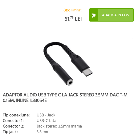
Stoc limitat
61.
79
LEI
ADAPTOR AUDIO USB TYPE C LA JACK STEREO 3.5MM DAC T-M
0.15M, INLINE IL33054E
Tip conexiune:
USB - Jack
Conector 1:
USB-C tata
Conector 2:
Jack stereo 3.5mm mama
Tip jack:
3.5 mm