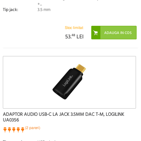
+...
Tip jack:
3.5 mm
Stoc limitat
53.
48
LEI
ADAPTOR AUDIO USB-C LA JACK 3.5MM DAC T-M, LOGILINK
UA0356
(2 pareri)