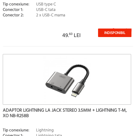
Tip conexiune:
USB type C
Conector 1:
USB-C tata
Conector 2:
2 x USB-C mama
Stoc epuizat
INDISPONIBIL
49.
60
LEI
ADAPTOR LIGHTNING LA JACK STEREO 3.5MM + LIGHTNING T-M,
XO NB-R258B
Tip conexiune:
Lightning
Conector 1:
Lightning tata