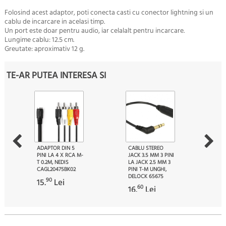
Folosind acest adaptor, poti conecta casti cu conector lightning si un
cablu de incarcare in acelasi timp.
Un port este doar pentru audio, iar celalalt pentru incarcare.
Lungime cablu: 12.5 cm.
Greutate: aproximativ 12 g.
TE-AR PUTEA INTERESA SI
ADAPTOR DIN 5
CABLU STEREO
PINI LA 4 X RCA M-
JACK 3.5 MM 3 PINI
T 0.2M, NEDIS
LA JACK 2.5 MM 3
CAGL20475BK02
PINI T-M UNGHI,
DELOCK 65675
90
15.
Lei
60
16.
Lei