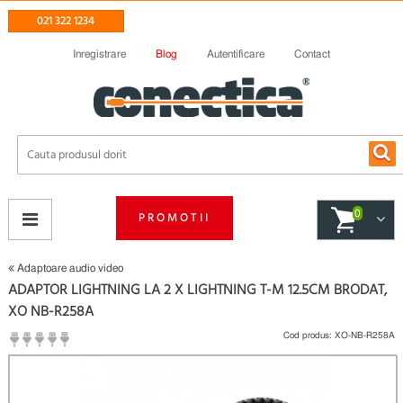
021 322 1234
Inregistrare
Blog
Autentificare
Contact
0
PROMOTII
Adaptoare audio video
ADAPTOR LIGHTNING LA 2 X LIGHTNING T-M 12.5CM BRODAT,
XO NB-R258A
Cod produs:
XO-NB-R258A
(
Fii primul care scrie un review