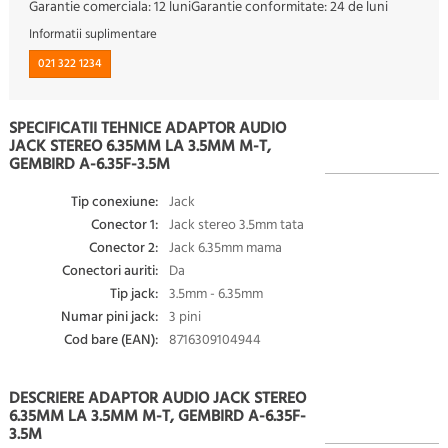
Garantie comerciala:
12 luni
Garantie conformitate:
24 de luni
Informatii suplimentare
021 322 1234
SPECIFICATII TEHNICE ADAPTOR AUDIO
JACK STEREO 6.35MM LA 3.5MM M-T,
GEMBIRD A-6.35F-3.5M
Tip conexiune:
Jack
Conector 1:
Jack stereo 3.5mm tata
Conector 2:
Jack 6.35mm mama
Conectori auriti:
Da
Tip jack:
3.5mm - 6.35mm
Numar pini jack:
3 pini
Cod bare (EAN):
8716309104944
DESCRIERE ADAPTOR AUDIO JACK STEREO
6.35MM LA 3.5MM M-T, GEMBIRD A-6.35F-
3.5M