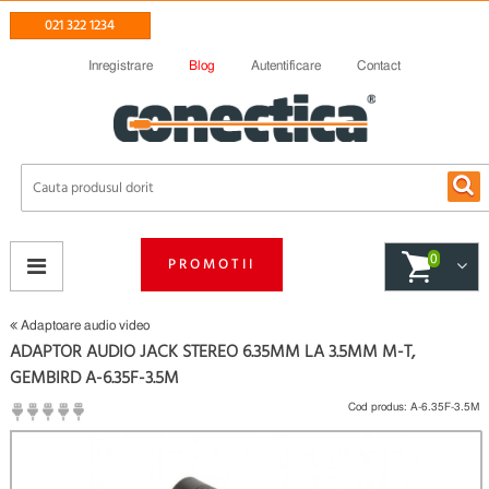
021 322 1234
Inregistrare
Blog
Autentificare
Contact
0
PROMOTII
Adaptoare audio video
ADAPTOR AUDIO JACK STEREO 6.35MM LA 3.5MM M-T,
GEMBIRD A-6.35F-3.5M
Cod produs:
A-6.35F-3.5M
(
Fii primul care scrie un review