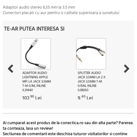
Adaptor audio stereo 6.35 mm la 3.5 mm
Conectori placati cu aur pentru o calitate superioara a sunetului
TE-AR PUTEA INTERESA SI
ADAPTOR AUDIO
SPLITTER AUDIO
LIGHTNING APPLE
JACK 3.5MM LA 2 X
MFI LA JACK 3.5MM
JACK 3.5MM T-M
T-M 0.1M, INLINE
0.15M, INLINE
IL31440
IL99250
90
40
102.
Lei
9.
Lei
Ai cumparat acest produs de la conectica.ro sau din alta parte? Parerea
ta conteaza, lasa un review!
Sectiunea de comentarii este deschisa tuturor vizitatorilor si contine