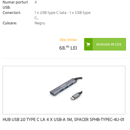
Numar porturi
4
USB:
Conectori:
1 x USB type C tata - 1 x USB type
C...
Culoare:
Negru
Stoc limitat
68.
40
LEI
HUB USB 2.0 TYPE C LA 4 X USB-A 1M, SPACER SPHB-TYPEC-4U-01