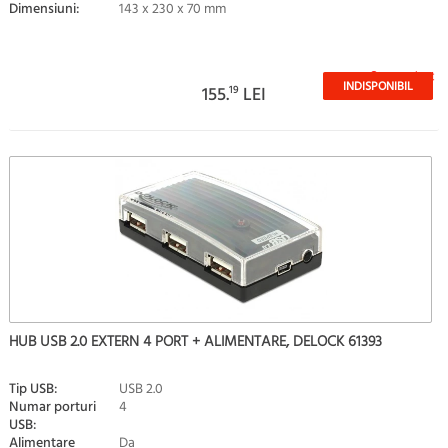
Dimensiuni:
143 x 230 x 70 mm
Stoc epuizat
INDISPONIBIL
155.
19
LEI
HUB USB 2.0 EXTERN 4 PORT + ALIMENTARE, DELOCK 61393
Tip USB:
USB 2.0
Numar porturi
4
USB:
Alimentare
Da