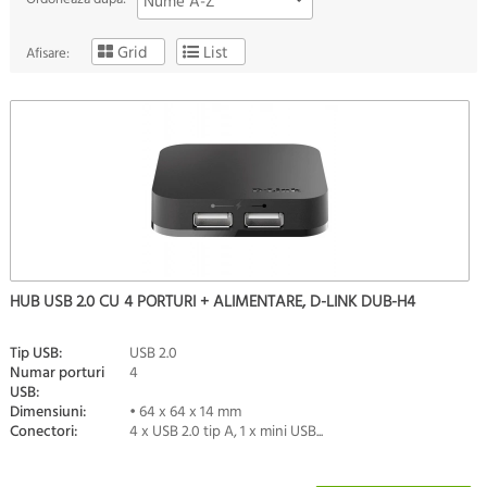
Nume A-Z
Grid
List
Afisare:
HUB USB 2.0 CU 4 PORTURI + ALIMENTARE, D-LINK DUB-H4
Tip USB:
USB 2.0
Numar porturi
4
USB:
Dimensiuni:
• 64 x 64 x 14 mm
Conectori:
4 x USB 2.0 tip A, 1 x mini USB...