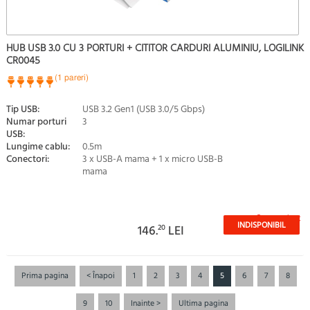
HUB USB 3.0 CU 3 PORTURI + CITITOR CARDURI ALUMINIU, LOGILINK
CR0045
(1 pareri)
Tip USB:
USB 3.2 Gen1 (USB 3.0/5 Gbps)
Numar porturi
3
USB:
Lungime cablu:
0.5m
Conectori:
3 x USB-A mama + 1 x micro USB-B
mama
Stoc epuizat
INDISPONIBIL
146.
20
LEI
Prima pagina
< Înapoi
1
2
3
4
5
6
7
8
9
10
Inainte >
Ultima pagina