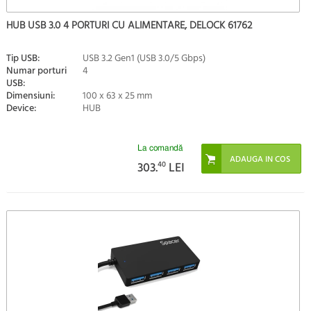
HUB USB 3.0 4 PORTURI CU ALIMENTARE, DELOCK 61762
Tip USB:
USB 3.2 Gen1 (USB 3.0/5 Gbps)
Numar porturi
4
USB:
Dimensiuni:
100 x 63 x 25 mm
Device:
HUB
La comandă
303.
40
LEI