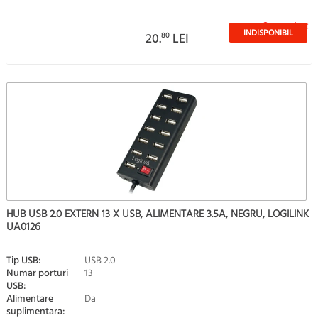
Stoc epuizat
INDISPONIBIL
20.
80
LEI
HUB USB 2.0 EXTERN 13 X USB, ALIMENTARE 3.5A, NEGRU, LOGILINK
UA0126
Tip USB:
USB 2.0
Numar porturi
13
USB:
Alimentare
Da
suplimentara: