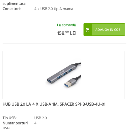
suplimentara:
Conectori:
4 x USB 2.0 tip A mama
La comandă
158.
99
LEI
HUB USB 2.0 LA 4 X USB-A 1M, SPACER SPHB-USB-4U-01
Tip USB:
USB 2.0
Numar porturi
4
USB: