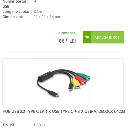
Numar porturi
4
USB:
Lungime cablu:
0.3m
Dimensiuni:
14 x 24 x 84 mm
La comandă
86.
81
LEI
HUB USB 2.0 TYPE C LA 1 X USB TYPE C + 3 X USB-A, DELOCK 64203
Tip USB:
USB 2.0