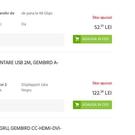
ansfer de
de pana la 48 Gbps
Stoc epuizat
:
Da
52.
01
LEI
ENTARE USB 2M, GEMBIRD A-
Stoc epuizat
or 2:
Displayport tata
:
Negru
122.
29
LEI
EGRU, GEMBIRD CC-HDMI-DVI-