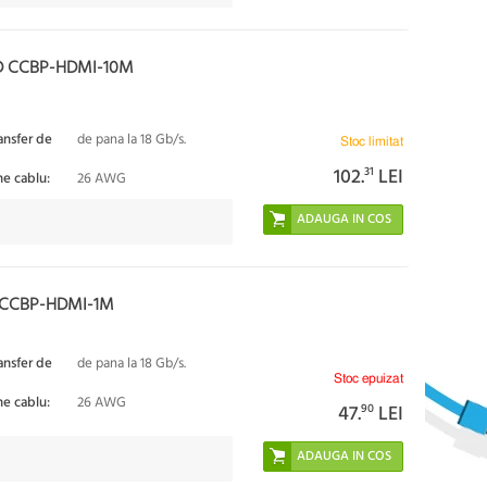
D CCBP-HDMI-10M
ansfer de
de pana la 18 Gb/s.
Stoc limitat
102.
31
LEI
ne cablu:
26 AWG
 CCBP-HDMI-1M
ansfer de
de pana la 18 Gb/s.
Stoc epuizat
ne cablu:
26 AWG
47.
90
LEI