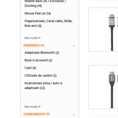
Mobile Rack-uri / Enclosure /
Docking
(16)
Mouse Pad-uri
(14)
Organizatoare, Canal cablu, Bride,
Rola arici
(6)
Mai multe
PERIFERICE PC
Adaptoare Bluetooth
(2)
Boxe si accesorii
(2)
Casti
(9)
Cititoare de carduri
(2)
Incarcatoare priza / auto si
adaptoare
(32)
Mai multe
COMPONENTE PC