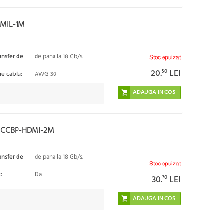
DMIL-1M
ansfer de
de pana la 18 Gb/s.
Stoc epuizat
20.
50
LEI
ne cablu:
AWG 30
D CCBP-HDMI-2M
ansfer de
de pana la 18 Gb/s.
Stoc epuizat
:
Da
30.
70
LEI