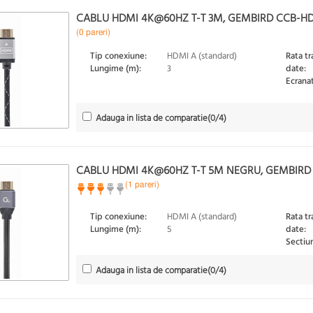
CABLU HDMI 4K@60HZ T-T 3M, GEMBIRD CCB-H
(0 pareri)
Tip conexiune:
HDMI A (standard)
Rata tr
Lungime (m):
3
date:
Ecranat
Adauga in lista de comparatie
(
0
/4)
CABLU HDMI 4K@60HZ T-T 5M NEGRU, GEMBIR
(1 pareri)
Tip conexiune:
HDMI A (standard)
Rata tr
Lungime (m):
5
date:
Sectiu
Adauga in lista de comparatie
(
0
/4)