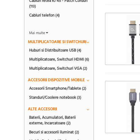
Cabluri retea RJ 45 - Patch Corduri
(113)
Cabluri telefon
(4)
Mai multe
MULTIPLICATOARE SI SWITCHURI
Huburi si Distribuitoare USB
(4)
Multiplicatoare, Switchuri HDMI
(6)
Multiplicatoare, Switchuri VGA
(2)
ACCESORII DISPOZITIVE MOBILE
Accesorii Smartphone/Tablete
(2)
Standuri/Coolere notebook
(3)
ALTE ACCESORII
Baterii, Acumulatori, Baterii
externe, Incarcatoare
(2)
Becuri si accesorii iluminat
(2)