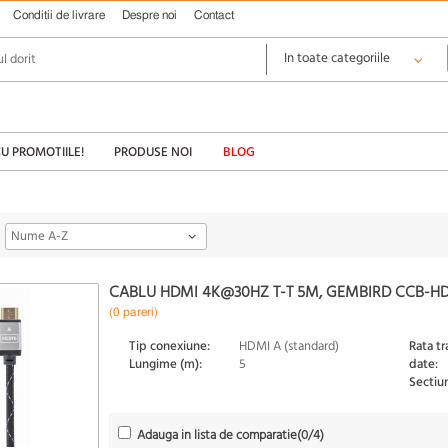
Conditii de livrare
Despre noi
Contact
CU PROMOTIILE!
PRODUSE NOI
BLOG
Nume A-Z
CABLU HDMI 4K@30HZ T-T 5M, GEMBIRD CCB-H
(0 pareri)
Tip conexiune:
HDMI A (standard)
Rata tr
Lungime (m):
5
date:
Sectiu
Adauga in lista de comparatie
(
0
/4)