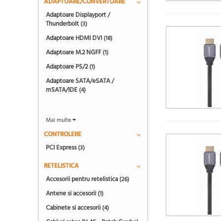
ADAPTOARE/CONVERTOARE
Adaptoare Displayport /
Thunderbolt
(3)
Adaptoare HDMI DVI
(18)
Adaptoare M.2 NGFF
(1)
Adaptoare PS/2
(1)
Adaptoare SATA/eSATA /
mSATA/IDE
(4)
Mai multe
CONTROLERE
PCI Express
(3)
RETELISTICA
Accesorii pentru retelistica
(26)
Antene si accesorii
(1)
Cabinete si accesorii
(4)