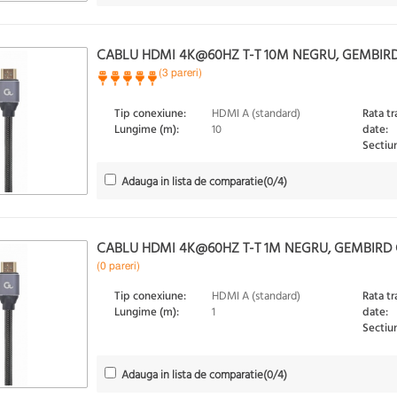
CABLU HDMI 4K@60HZ T-T 10M NEGRU, GEMBIR
(3 pareri)
Tip conexiune:
HDMI A (standard)
Rata tr
Lungime (m):
10
date:
Sectiu
Adauga in lista de comparatie
(
0
/4)
CABLU HDMI 4K@60HZ T-T 1M NEGRU, GEMBIRD
(0 pareri)
Tip conexiune:
HDMI A (standard)
Rata tr
Lungime (m):
1
date:
Sectiu
Adauga in lista de comparatie
(
0
/4)