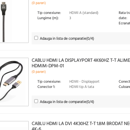
(0 pareri)
Tip conexiune:
HDMI A (standard)
Rata tr
Lungime (m):
3
date:
Ecranat
Adauga in lista de comparatie
(
0
/4)
CABLU HDMI LA DISPLAYPORT 4K60HZ T-T ALIM
HDMIM-DPM-01
(0 pareri)
Tip conexiune:
HDMI - Displayport
Conect
Conector 1:
HDMI tip A tata
Culoare
Adauga in lista de comparatie
(
0
/4)
CABLU HDMI LA DVI 4K30HZ T-T 1.8M BRODAT N
4K-6