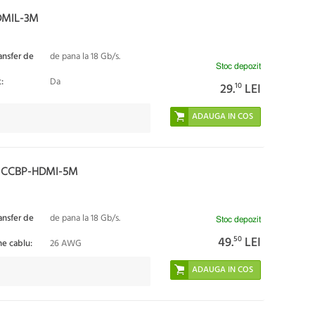
DMIL-3M
ansfer de
de pana la 18 Gb/s.
Stoc depozit
:
Da
29.
10
LEI
D CCBP-HDMI-5M
ansfer de
de pana la 18 Gb/s.
Stoc depozit
49.
50
LEI
ne cablu:
26 AWG