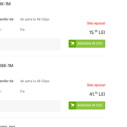
8K-1M
ansfer de
de pana la 48 Gbps
Stoc epuizat
:
Da
15.
29
LEI
I8K-1M
ansfer de
de pana la 48 Gbps
Stoc epuizat
:
Da
41.
10
LEI