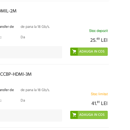
DMIL-2M
ansfer de
de pana la 18 Gb/s.
Stoc depozit
:
Da
25.
49
LEI
 CCBP-HDMI-3M
ansfer de
de pana la 18 Gb/s.
Stoc limitat
:
Da
41.
81
LEI