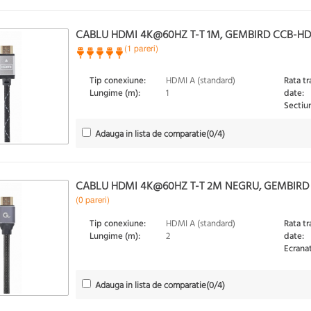
CABLU HDMI 4K@60HZ T-T 1M, GEMBIRD CCB-H
(1 pareri)
Tip conexiune:
HDMI A (standard)
Rata tr
Lungime (m):
1
date:
Sectiu
Adauga in lista de comparatie
(
0
/4)
CABLU HDMI 4K@60HZ T-T 2M NEGRU, GEMBIR
(0 pareri)
Tip conexiune:
HDMI A (standard)
Rata tr
Lungime (m):
2
date:
Ecranat
Adauga in lista de comparatie
(
0
/4)