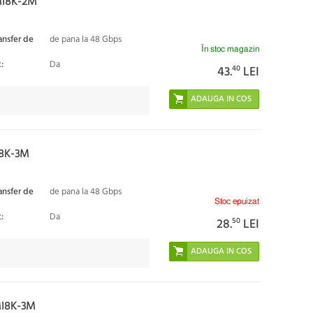
MI8K-2M
ansfer de
de pana la 48 Gbps
În stoc magazin
:
Da
43.
40
LEI
I8K-3M
ansfer de
de pana la 48 Gbps
Stoc epuizat
:
Da
28.
50
LEI
MI8K-3M