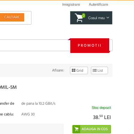
Inregistrare
Autentificare
0
Cosul meu
PROMOTII
Afisare:
Grid
List
DMIL-5M
ansfer de
de pana la 10.2 GBit/s
Stoc depozit
ne cablu:
AWG 30
38.
50
LEI